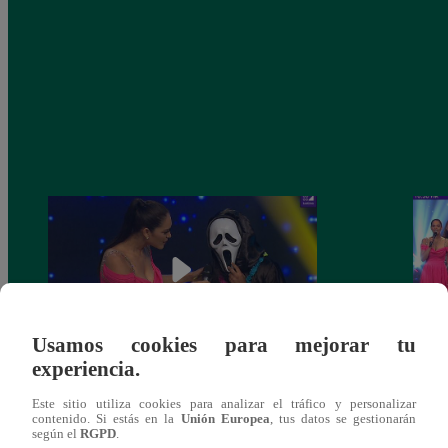
Usamos cookies para mejorar tu
experiencia.
Yo Soy 30 de noviembre del 2018 –
Yo So
Este sitio utiliza cookies para analizar el tráfico y personalizar
Programa completo
gala 
contenido. Si estás en la
Unión Europea
, tus datos se gestionarán
según el
RGPD
.