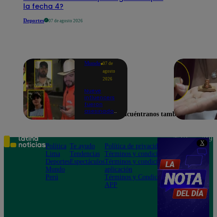
la fecha 4?
Deportes
07 de agosto 2026
Mundo
07 de
agosto
2026
Nueve
influencers
fueron
asesinados
Encuéntranos también en
por la
guerra
interna en
el Cártel de
Teléfono: 219
X
Sinaloa
Política
Te ayudo
Política de privacidad
1000
Lima
Tendencias
Términos y condiciones
Av. San
Deportes
Espectáculos
Términos y condiciones
Felipe 968
Mundo
aplicación
Jesús María
Perú
Términos y Condiciones
APP