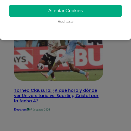
interesar
Aceptar Cookies
Rechazar
Torneo Clausura: ¿A qué hora y dónde
ver Universitario vs. Sporting Cristal por
la fecha 4?
Deportes
07 de agosto 2026