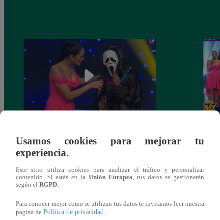
Yo Soy 30 de noviembre del 2018 –
Yo So
Usamos cookies para mejorar tu
Programa completo
gala 
experiencia.
Este sitio utiliza cookies para analizar el tráfico y personalizar
contenido. Si estás en la
Unión Europea
, tus datos se gestionarán
según el
RGPD
.
También te puede
Para conocer mejor como se utilizan tus datos te invitamos leer nuestra
Política de privacidad
pagina de
.