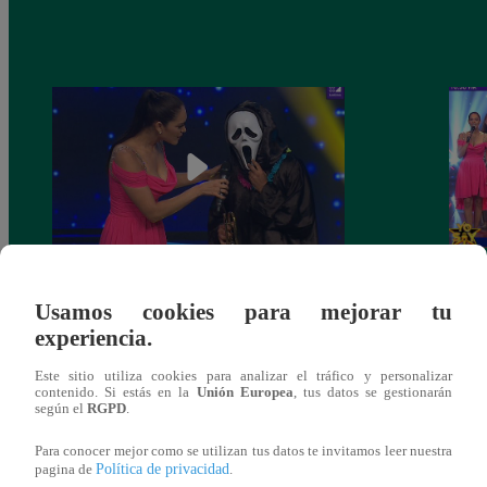
Yo Soy 30 de noviembre del 2018 –
Yo So
Usamos cookies para mejorar tu
Programa completo
gala 
experiencia.
Este sitio utiliza cookies para analizar el tráfico y personalizar
contenido. Si estás en la
Unión Europea
, tus datos se gestionarán
según el
RGPD
.
También te puede
Para conocer mejor como se utilizan tus datos te invitamos leer nuestra
Política de privacidad
pagina de
.