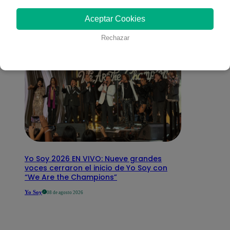
interesar
Aceptar Cookies
Rechazar
Yo Soy 2026 EN VIVO: Nueve grandes
voces cerraron el inicio de Yo Soy con
“We Are the Champions”
Yo Soy
08 de agosto 2026