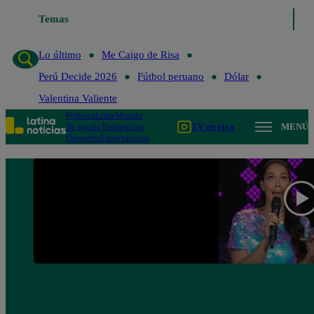
Temas
Lo último
Me Caigo de Ri
Lo último
Me Caigo de Risa
Perú Decide 2026
Fútbol peruano
Dólar
Valentina Valiente
Política
Lima
Mundo
Te ayudo
Tendencias
TV en vivo
MENÚ
Deportes
Espectáculos