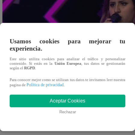
Usamos cookies para mejorar tu
experiencia.
Este sitio utiliza cookies para analizar el tráfico y personalizar
contenido. Si estás en la
Unión Europea
, tus datos se gestionarán
según el
RGPD
.
Para conocer mejor como se utilizan tus datos te invitamos leer nuestra
Política de privacidad
pagina de
.
Aceptar Cookies
Rechazar
Redacción Latina
10 de agosto 2018