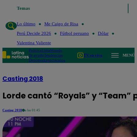
Temas
Lo último
Me Caigo de Risa
Perú Decide 2
Lo último
Me Caigo de Risa
Perú Decide 2026
Fútbol peruano
Dólar
Valentina Valiente
Política
Lima
Mundo
Te ayudo
Tendencias
TV en vivo
MENÚ
Deportes
Espectáculos
Casting 2018
Lorde cantó “Royals” y “Team” p
Casting 2018
a las 01:45