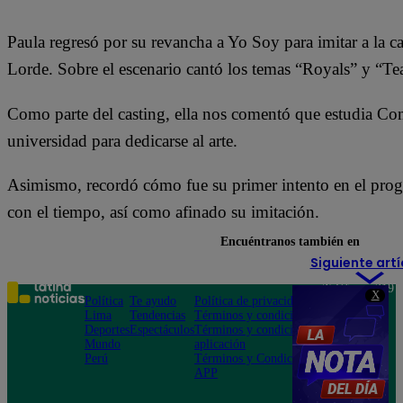
Paula regresó por su revancha a Yo Soy para imitar a la 
Lorde. Sobre el escenario cantó los temas “Royals” y “T
Como parte del casting, ella nos comentó que estudia Co
universidad para dedicarse al arte.
Asimismo, recordó cómo fue su primer intento en el pro
con el tiempo, así como afinado su imitación.
Encuéntranos también en
Siguiente artí
Teléfono: 219
X
Política
Te ayudo
Política de privacidad
1000
Lima
Tendencias
Términos y condiciones
Av. San
Deportes
Espectáculos
Términos y condiciones
Felipe 968
Mundo
aplicación
Jesús María
Perú
Términos y Condiciones
APP