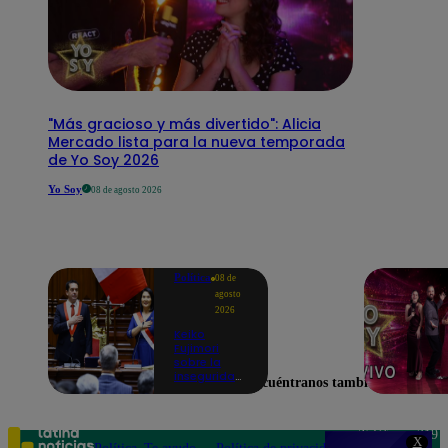
"Más gracioso y más divertido": Alicia
Mercado lista para la nueva temporada
de Yo Soy 2026
Yo Soy
08 de agosto 2026
Política
08 de
agosto
2026
Keiko
Fujimori
sobre la
inseguridad:
Encuéntranos también en
“Iremos con
mucha
fuerza para
que los
Teléfono: 219
X
delincuentes