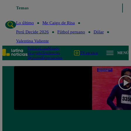
Temas
Lo último
Me Caigo de 
Lo último
Me Caigo de Risa
Perú Decide 2026
Fútbol peruano
Dólar
Valentina Valiente
Política
Lima
Mundo
Te ayudo
Tendencias
TV en vivo
MENÚ
Deportes
Espectáculos