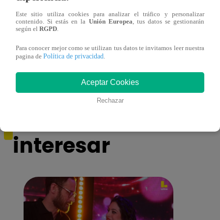
Este sitio utiliza cookies para analizar el tráfico y personalizar
contenido. Si estás en la
Unión Europea
, tus datos se gestionarán
Ricardo Morán dio el pase a los conciertos
Danie
según el
RGPD
.
a los últimos cuatro clasificados
imita
Para conocer mejor como se utilizan tus datos te invitamos leer nuestra
conci
Política de privacidad
pagina de
.
Aceptar Cookies
Rechazar
También te puede
interesar