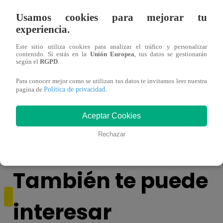
Usamos cookies para mejorar tu
experiencia.
Este sitio utiliza cookies para analizar el tráfico y personalizar
contenido. Si estás en la
Unión Europea
, tus datos se gestionarán
según el
RGPD
.
Para conocer mejor como se utilizan tus datos te invitamos leer nuestra
Política de privacidad
pagina de
.
Ricardo Morán dio el pase a los conciertos
Danie
a los últimos cuatro clasificados
imita
Aceptar Cookies
conci
Rechazar
También te puede
interesar