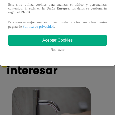
Este sitio utiliza cookies para analizar el tráfico y personalizar
contenido. Si estás en la
Unión Europea
, tus datos se gestionarán
Ricardo Morán dio el pase a los conciertos
Danie
según el
RGPD
.
a los últimos cuatro clasificados
imita
conci
Para conocer mejor como se utilizan tus datos te invitamos leer nuestra
Política de privacidad
pagina de
.
Aceptar Cookies
También te puede
Rechazar
interesar