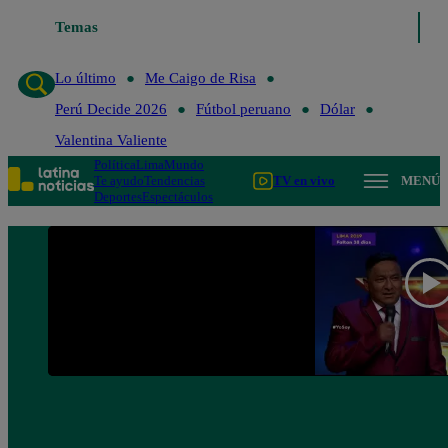
Lo último
Temas
Me Caigo de Risa
Perú Decide 2026
Fútbol peruano
Lo último
Me Caigo de Risa
Perú Decide 2026
Fútbol peruano
Dólar
Valentina Valiente
Política
Lima
Mundo
Te ayudo
Tendencias
TV en vivo
MENÚ
Deportes
Espectáculos