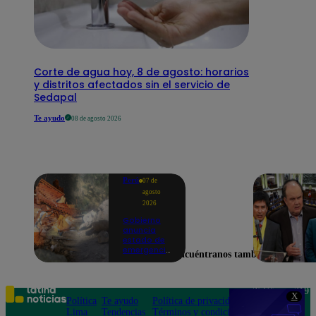
Corte de agua hoy, 8 de agosto: horarios
y distritos afectados sin el servicio de
Sedapal
Te ayudo
08 de agosto 2026
Perú
07 de
agosto
2026
Gobierno
anuncia
estado de
emergencia
Encuéntranos también en
en siete
regiones
tras sismos
recurrentes
Teléfono: 219
X
en Junín
Política
Te ayudo
Política de privacidad
1000
Lima
Tendencias
Términos y condiciones
Av. San