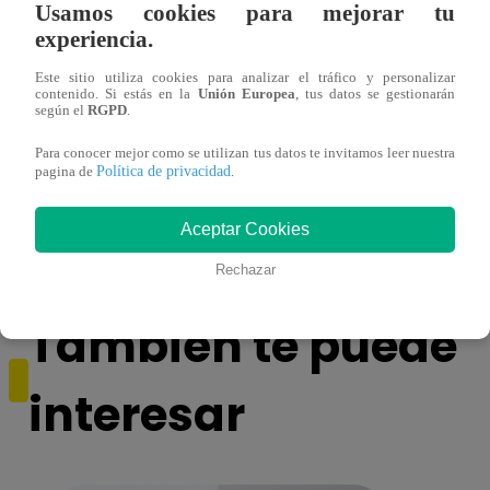
Usamos cookies para mejorar tu
experiencia.
Este sitio utiliza cookies para analizar el tráfico y personalizar
contenido. Si estás en la
Unión Europea
, tus datos se gestionarán
según el
RGPD
.
Para conocer mejor como se utilizan tus datos te invitamos leer nuestra
Ricardo Morán dio el pase a los conciertos
Danie
Política de privacidad
pagina de
.
a los últimos cuatro clasificados
imita
conci
Aceptar Cookies
Rechazar
También te puede
interesar