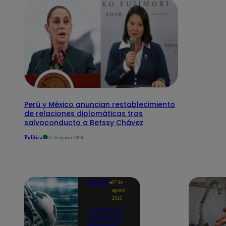
Perú y México anuncian restablecimiento
de relaciones diplomáticas tras
salvoconducto a Betssy Chávez
Política
07 de agosto 2026
Deportes
07 de
agosto
2026
Partidos de
hoy, viernes 7
de agosto: