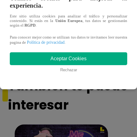
experiencia.
Este sitio utiliza cookies para analizar el tráfico y personalizar
contenido. Si estás en la
Unión Europea
, tus datos se gestionarán
según el
RGPD
.
Yo Soy GRANDES BATALLAS: ¡El
Yo 
Para conocer mejor como se utilizan tus datos te invitamos leer nuestra
Pájaro Gómez venció a Miguel Mateos y
rock 
Política de privacidad
pagina de
.
mantuvo su silla de consagrado!
Migu
Aceptar Cookies
Rechazar
También te puede
interesar