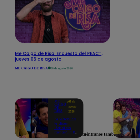
Me Caigo de Risa: Encuesta del REACT,
jueves 06 de agosto
ME CAIGO DE RISA
06 de agosto 2026
ME
06 de
CAIGO
agosto
DE
RISA
2026
"A Machuca
le dicen
'Árbol sin
ramas'...": El
Encuéntranos también en
chiste de