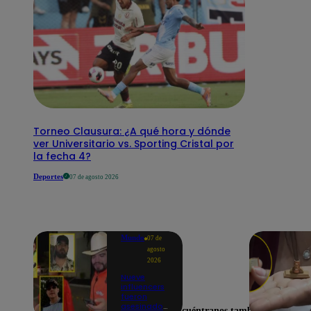
Torneo Clausura: ¿A qué hora y dónde
ver Universitario vs. Sporting Cristal por
la fecha 4?
Deportes
07 de agosto 2026
Mundo
07 de
agosto
2026
Nueve
influencers
fueron
asesinados
Encuéntranos también en