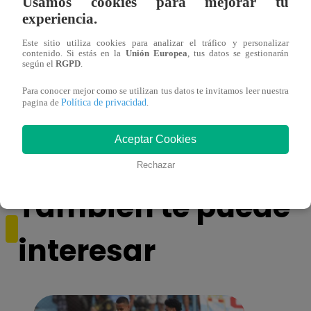
Usamos cookies para mejorar tu
experiencia.
Este sitio utiliza cookies para analizar el tráfico y personalizar
contenido. Si estás en la
Unión Europea
, tus datos se gestionarán
según el
RGPD
.
Yo Soy GRANDES BATALLAS: ¡El
Yo 
Para conocer mejor como se utilizan tus datos te invitamos leer nuestra
Política de privacidad
Pájaro Gómez venció a Miguel Mateos y
rock 
pagina de
.
mantuvo su silla de consagrado!
Migu
Aceptar Cookies
Rechazar
También te puede
interesar