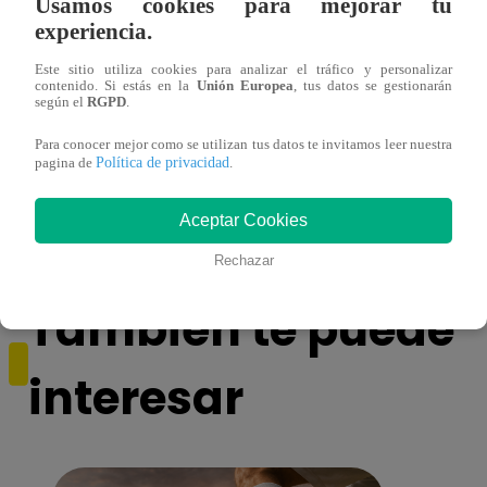
Usamos cookies para mejorar tu
experiencia.
Este sitio utiliza cookies para analizar el tráfico y personalizar
contenido. Si estás en la
Unión Europea
, tus datos se gestionarán
según el
RGPD
.
Yo Soy GRANDES BATALLAS: ¡Andy
Yo 
Montañez rompe la racha de empates y le
Monta
Para conocer mejor como se utilizan tus datos te invitamos leer nuestra
Política de privacidad
pagina de
.
gana a Pedro Infante!
resis
pendi
Aceptar Cookies
Rechazar
También te puede
interesar