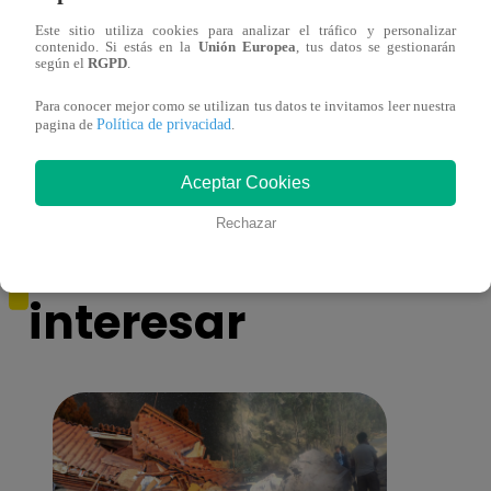
Este sitio utiliza cookies para analizar el tráfico y personalizar
Yo Soy GRANDES BATALLAS: ¡Andy
Yo 
contenido. Si estás en la
Unión Europea
, tus datos se gestionarán
Montañez rompe la racha de empates y le
Monta
según el
RGPD
.
gana a Pedro Infante!
resis
Para conocer mejor como se utilizan tus datos te invitamos leer nuestra
pendi
Política de privacidad
pagina de
.
Aceptar Cookies
Rechazar
También te puede
interesar