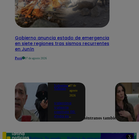
Gobierno anuncia estado de emergencia
en siete regiones tras sismos recurrentes
en Junín
Perú
07 de agosto 2026
Valentina
07 de
Valiente
agosto
2026
Valentina
Valiente
capítulo 110:
¡Frida es
Encuéntranos también en
secuestrada
en presencia
de Edmundo!
Teléfono: 219
X
Política
Te ayudo
Política de privacidad