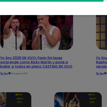
Yo Soy 2026 EN VIVO: Favio Enríquez
Yo Soy
sorprende como Ricky Martin y pone a
Rapha
bailar a todos en pleno CASTING EN VIVO
versi
Yo Soy
Yo Soy
08 de agosto 2026
Yo
Yo
08 de
08 de
Soy
Soy
agosto
agosto
2026
2026