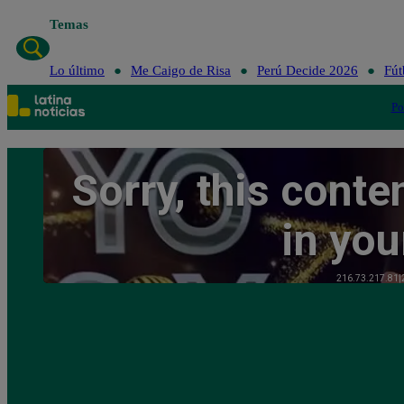
Temas
Lo último
Me Caigo de Risa
Perú Decide 2026
Fút
Po