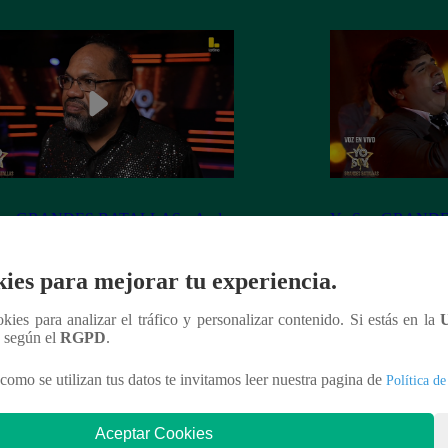
Soy GRANDES BATALLAS: ¡Andy
Yo Soy GRAND
ñez va con todo, pero Pedro Infante
¡Raphael se impon
te tras nuevo duelo y decisión
defiende su silla 
ies para mejorar tu experiencia.
ente!
ookies para analizar el tráfico y personalizar contenido. Si estás en la
n según el
RGPD
.
como se utilizan tus datos te invitamos leer nuestra pagina de
Política de
nteresar
Aceptar Cookies