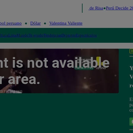
Lo último
Me Caigo de Risa
Perú Decide 2
bol peruano
Dólar
Valentina Valiente
lítica
Lima
Mundo
Te ayudo
Tendencias
Deportes
Espectáculos
Y
V
r
E
pa
c