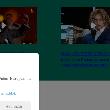
ES BATALLAS:
Yo Soy GRANDES BATALLAS
e a David Bisbal y
Bisbal reta a Raphael en una ba
de consagrado!
promete encender el escenario!
Unión Europea
, tus
.
 privacidad
Rechazar