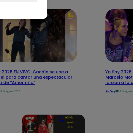
 2026 EN VIVO: Cachín se une a
Yo Soy 2026 
el para cantar una espectacular
Marcelo Mott
ón de “Amor mío”
lanzan a la 
Yo Soy
08 de agosto 2026
08 de agost
Yo
08 de
Soy
agosto
2026