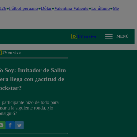
026
Fútbol peruano
Dólar
Valentina Valiente
Lo último
Me Caigo de 
TV en vivo
MENÚ
TV en vivo
o Soy: Imitador de Salim
era llega con ¿actitud de
ockstar?
l participante hizo de todo para
sar a la siguiente ronda, ¿lo
onsiguió?