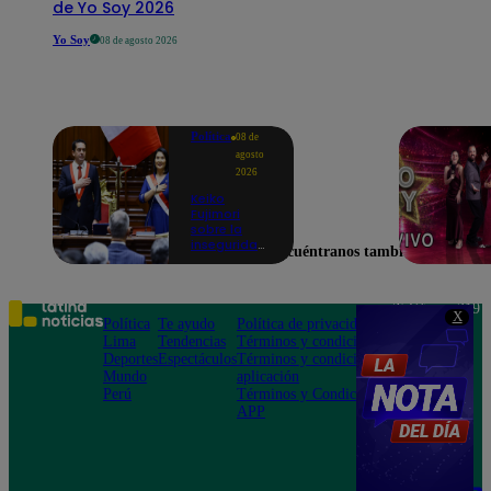
de Yo Soy 2026
Yo Soy
08 de agosto 2026
Política
08 de
agosto
2026
Keiko
Fujimori
sobre la
inseguridad:
Encuéntranos también en
“Iremos con
mucha
fuerza para
que los
Teléfono: 219
X
delincuentes
Política
Te ayudo
Política de privacidad
1000
terminen en
Lima
Tendencias
Términos y condiciones
Av. San
prisión”
Deportes
Espectáculos
Términos y condiciones
Felipe 968
Mundo
aplicación
Jesús María
Perú
Términos y Condiciones
APP