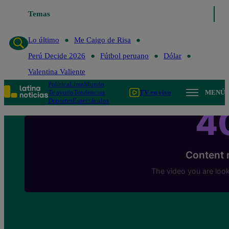
Temas
Lo último
Me Caigo de 
Lo último
Me Caigo de Risa
Perú Decide 2026
Fútbol peruano
Dólar
Valentina Valiente
Política
Lima
Mundo
Te ayudo
Tendencias
TV en vivo
MENÚ
Deportes
Espectáculos