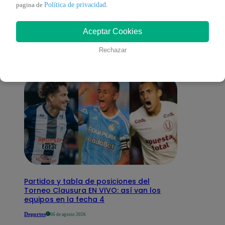
También te puede
Política de privacidad
pagina de
.
Aceptar Cookies
interesar
Rechazar
Partidos y tabla de posiciones del
Torneo Clausura EN VIVO: así van los
equipos en la fecha 4
Deportes
06 de agosto 2026