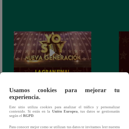
Yo Soy: Nueva Generación – Gran Final
Yo So
Usamos cookies para mejorar tu
– 14 de junio del 2021 – Programa
junio
experiencia.
completo
Este sitio utiliza cookies para analizar el tráfico y personalizar
contenido. Si estás en la
Unión Europea
, tus datos se gestionarán
según el
RGPD
.
Para conocer mejor como se utilizan tus datos te invitamos leer nuestra