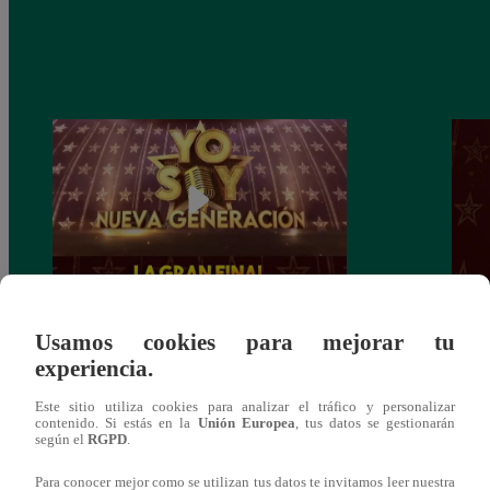
Yo Soy: Nueva Generación – Gran Final
Yo So
Usamos cookies para mejorar tu
– 14 de junio del 2021 – Programa
junio
experiencia.
completo
Este sitio utiliza cookies para analizar el tráfico y personalizar
contenido. Si estás en la
Unión Europea
, tus datos se gestionarán
según el
RGPD
.
Para conocer mejor como se utilizan tus datos te invitamos leer nuestra