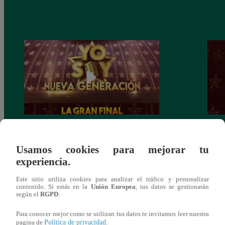
Yo Soy: Nueva Generación – Gran Final
Yo So
– 14 de junio del 2021 – Programa
junio
Usamos cookies para mejorar tu
completo
experiencia.
Este sitio utiliza cookies para analizar el tráfico y personalizar
contenido. Si estás en la
Unión Europea
, tus datos se gestionarán
según el
RGPD
.
También te puede
Para conocer mejor como se utilizan tus datos te invitamos leer nuestra
Política de privacidad
pagina de
.