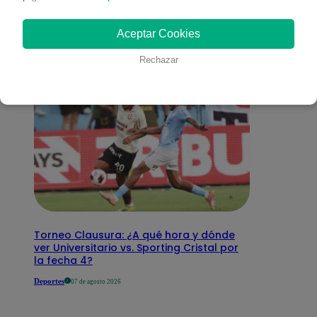
interesar
Aceptar Cookies
Rechazar
Torneo Clausura: ¿A qué hora y dónde
ver Universitario vs. Sporting Cristal por
la fecha 4?
Deportes
07 de agosto 2026