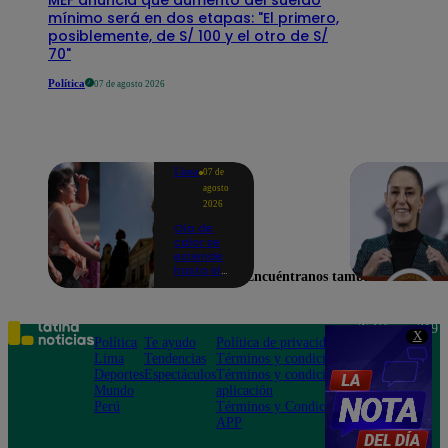
mínimo será en dos etapas: "El primero,
posiblemente, de S/ 100 y el otro de S/
70"
Política
07 de agosto 2026
Lima
07 de
agosto
2026
Ola de
calor se
extiende
hasta el
Encuéntranos también en
lunes 10
de
agosto en
Lima y
Teléfono: 219
X
otras 16
Política
Te ayudo
Política de privacidad
1000
regiones
Lima
Tendencias
Términos y condiciones
Av. San
Deportes
Espectáculos
Términos y condiciones
Felipe 968
Mundo
aplicación
Jesús María
Perú
Términos y Condiciones
APP