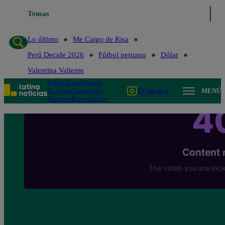
Temas
Lo último
Me Caigo de Risa
Lo último
Me Caigo de Risa
Perú Decide 2026
Fútbol peruano
Dólar
Valentina Valiente
Política
Lima
Mundo
Te ayudo
Tendencias
TV en vivo
MENÚ
Deportes
Espectáculos