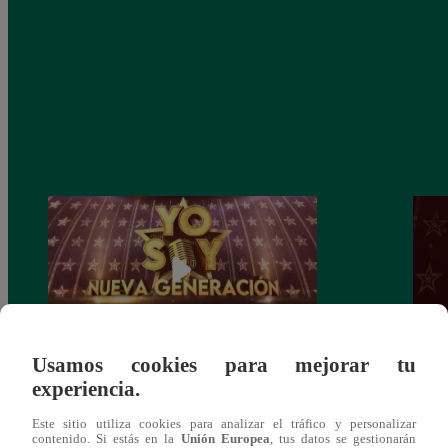
Usamos cookies para mejorar tu
Yo Soy: Nueva Generación – Gran Final
Yo So
experiencia.
– 14 de junio del 2021 – Programa
junio
Este sitio utiliza cookies para analizar el tráfico y personalizar
completo
contenido. Si estás en la
Unión Europea
, tus datos se gestionarán