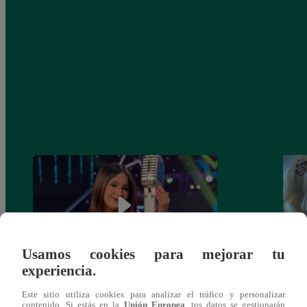
Usamos cookies para mejorar tu
experiencia.
¡Imitadora de Laura Pausini se consagró
Imita
Este sitio utiliza cookies para analizar el tráfico y personalizar
ganadora de Yo Soy: Nueva Generación!
“Beau
contenido. Si estás en la
Unión Europea
, tus datos se gestionarán