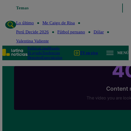
Temas
Lo último
Me Caigo de Risa
Lo último
Me Caigo de Risa
Perú Decide 2026
Fútbol peruano
Dólar
Valentina Valiente
Política
Lima
Mundo
Te ayudo
Tendencias
TV en vivo
MENÚ
Deportes
Espectáculos