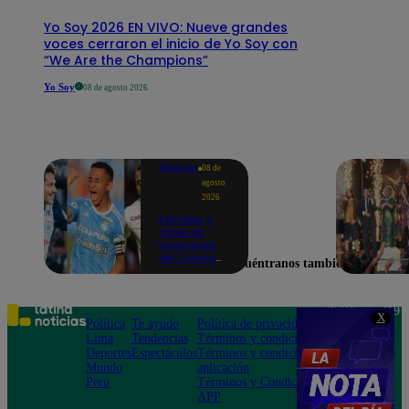
Yo Soy 2026 EN VIVO: Nueve grandes
voces cerraron el inicio de Yo Soy con
“We Are the Champions”
Yo Soy
08 de agosto 2026
Deportes
08 de
agosto
2026
Partidos y
tabla de
posiciones
del Torneo
Encuéntranos también en
Clausura EN
VIVO: así van
los equipos
en la fecha 4
Teléfono: 219
X
Política
Te ayudo
Política de privacidad
1000
Lima
Tendencias
Términos y condiciones
Av. San
Deportes
Espectáculos
Términos y condiciones
Felipe 968
Mundo
aplicación
Jesús María
Perú
Términos y Condiciones
APP