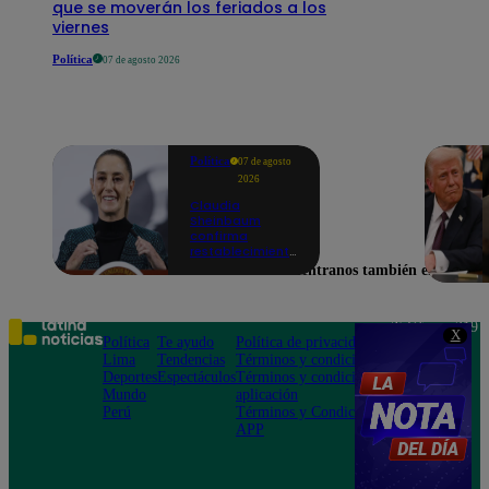
que se moverán los feriados a los
viernes
Política
07 de agosto 2026
Política
07 de agosto
2026
Claudia
Sheinbaum
confirma
restablecimiento
de las
Encuéntranos también en
reacciones con
Perú: "Fue un
gesto de buena
voluntad hacia
Teléfono: 219
X
México" | VIDEO
Política
Te ayudo
Política de privacidad
1000
Lima
Tendencias
Términos y condiciones
Av. San
Deportes
Espectáculos
Términos y condiciones
Felipe 968
Mundo
aplicación
Jesús María
Perú
Términos y Condiciones
APP