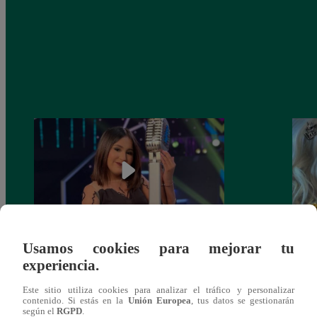
Usamos cookies para mejorar tu
¡Imitadora de Laura Pausini se consagró
Imita
experiencia.
ganadora de Yo Soy: Nueva Generación!
“Beau
Este sitio utiliza cookies para analizar el tráfico y personalizar
contenido. Si estás en la
Unión Europea
, tus datos se gestionarán
según el
RGPD
.