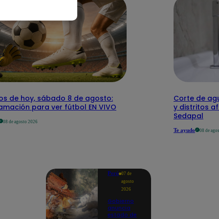
dos de hoy, sábado 8 de agosto:
Corte de agu
amación para ver fútbol EN VIVO
y distritos a
Sedapal
08 de agosto 2026
Te ayudo
08 de ago
Perú
07 de
agosto
2026
Gobierno
anuncia
estado de