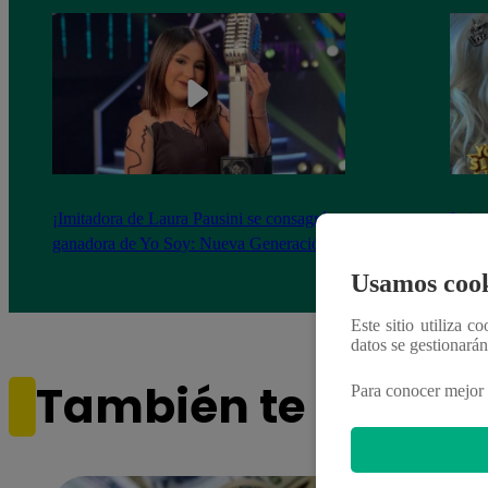
¡Imitadora de Laura Pausini se consagró
Imita
ganadora de Yo Soy: Nueva Generación!
“Beau
Usamos cook
Este sitio utiliza c
datos se gestionará
También te puede i
Para conocer mejor 