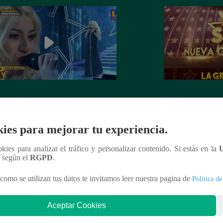
dora de Christina Aguilera cantó
¡Mañana lunes a l
tiful” en su concierto final
a la ganadora de 
Generación!
ies para mejorar tu experiencia.
ookies para analizar el tráfico y personalizar contenido. Si estás en la
n según el
RGPD
.
nteresar
como se utilizan tus datos te invitamos leer nuestra pagina de
Política de
Aceptar Cookies