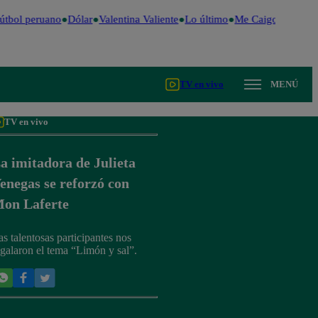
tbol peruano
Dólar
Valentina Valiente
Lo último
Me Caigo de Risa
TV en vivo
MENÚ
TV en vivo
a imitadora de Julieta
enegas se reforzó con
on Laferte
as talentosas participantes nos
egalaron el tema “Limón y sal”.