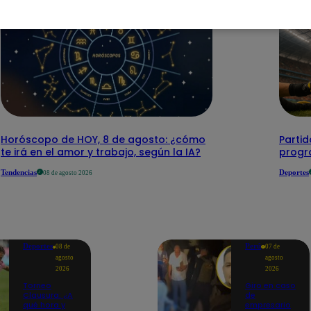
Horóscopo de HOY, 8 de agosto: ¿cómo
Parti
te irá en el amor y trabajo, según la IA?
progr
Tendencias
Deportes
08 de agosto 2026
Deportes
Perú
08 de
07 de
agosto
agosto
2026
2026
Torneo
Giro en caso
Clausura: ¿A
de
qué hora y
empresario