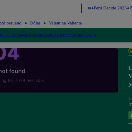
Lo último
Me Caigo de Risa
Perú Decide 2026
Fú
bol peruano
Dólar
Valentina Valiente
lítica
Lima
Mundo
Te ayudo
Tendencias
Deportes
Espectáculos
L
V
M
L
r