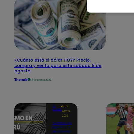
¿Cuánto está el dólar HOY? Precio,
compra y venta para este sábado 8 de
agosto
Te ayudo
08 de agosto 2026
Te
08 de
ayudo
agosto
2026
Temblor en
Perú hoy, 8
de agosto: