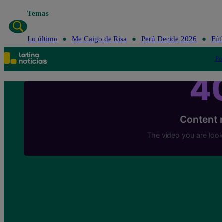
Temas
Lo último
Me Caigo de Risa
Perú Decide 2026
Fút
Po