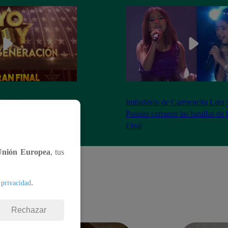
as 8:20 pm conoceremos
Imitadoras de Carmencita Lara 
Yo Soy: Nueva
Pausini cerraron las batallas de
Final
Unión Europea
, tus
.
 privacidad
Rechazar