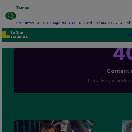
Temas
Lo último
Me 
Lo último
Me Caigo de Risa
Perú Decide 2026
Fút
Po