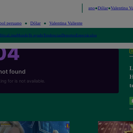
Caigo de Risa
Perú Decide 2026
Fútbol peruano
Dólar
Valentina Val
bol peruano
Dólar
Valentina Valiente
lítica
Lima
Mundo
Te ayudo
Tendencias
Deportes
Espectáculos
L
H
t