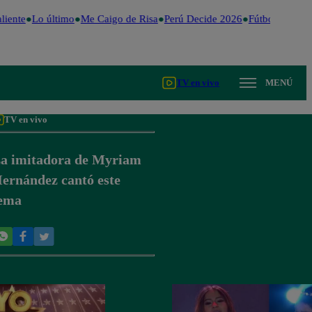
iente
Lo último
Me Caigo de Risa
Perú Decide 2026
Fútbol peruano
TV en vivo
MENÚ
TV en vivo
a imitadora de Myriam
ernández cantó este
ema