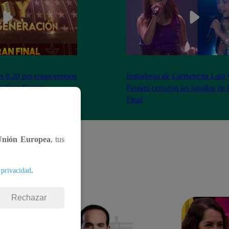
as 8:20 pm conoceremos
Imitadoras de Carmencita Lara 
Yo Soy: Nueva
Pausini cerraron las batallas de
Final
Unión Europea
, tus
.
 privacidad
Rechazar