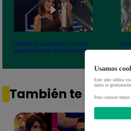
¡Imitadora de Laura Pausini se consagró
Imita
ganadora de Yo Soy: Nueva Generación!
“Beau
Usamos cook
Este sitio utiliza c
datos se gestionará
También te puede i
Para conocer mejor 