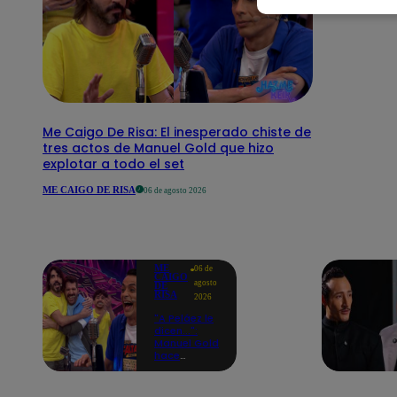
Me Caigo De Risa: El inesperado chiste de
tres actos de Manuel Gold que hizo
explotar a todo el set
ME CAIGO DE RISA
06 de agosto 2026
ME
06 de
CAIGO
agosto
DE
RISA
2026
"A Peláez le
dicen...":
Manuel Gold
hace
explotar de
risa a Julio
Díaz antes