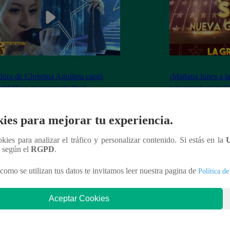
dora de Christina Aguilera cantó
¡Mañana lunes a l
tiful” en su concierto final
a la ganadora de 
Generación!
ies para mejorar tu experiencia.
ookies para analizar el tráfico y personalizar contenido. Si estás en la
n según el
RGPD
.
nteresar
como se utilizan tus datos te invitamos leer nuestra pagina de
Política de
Aceptar Cookies