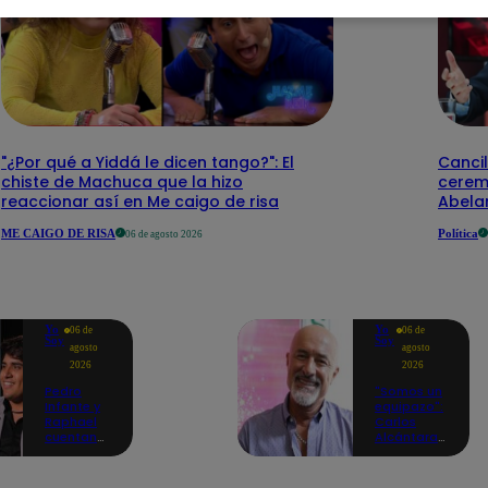
"¿Por qué a Yiddá le dicen tango?": El
Cancil
chiste de Machuca que la hizo
cerem
reaccionar así en Me caigo de risa
Abelar
ME CAIGO DE RISA
Política
06 de agosto 2026
Yo
Yo
06 de
06 de
Soy
Soy
agosto
agosto
2026
2026
Pedro
"Somos un
Infante y
equipazo":
Raphael
Carlos
cuentan
Alcántara
cómo Yo
adelanta
Soy les
lo que se
cambió la
viene en la