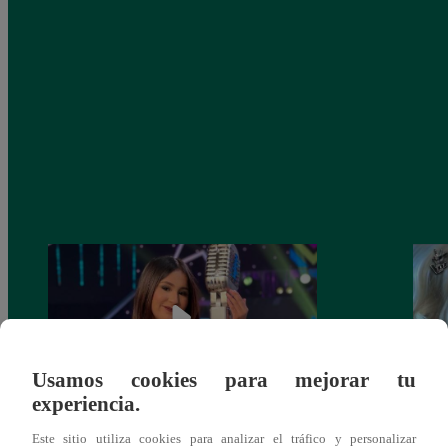
Usamos cookies para mejorar tu
experiencia.
¡Imitadora de Laura Pausini se consagró
Imita
Este sitio utiliza cookies para analizar el tráfico y personalizar