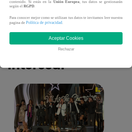
ganadora de Yo Soy: Nueva Generación!
“Beau
contenido. Si estás en la
Unión Europea
, tus datos se gestionarán
según el
RGPD
.
Para conocer mejor como se utilizan tus datos te invitamos leer nuestra
Política de privacidad
pagina de
.
Aceptar Cookies
También te puede
Rechazar
interesar