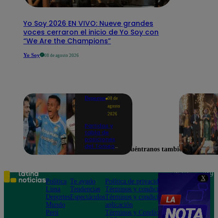
Yo Soy 2026 EN VIVO: Nueve grandes
voces cerraron el inicio de Yo Soy con
“We Are the Champions”
Yo Soy
08 de agosto 2026
Deportes
08 de
agosto
2026
Partidos y
tabla de
posiciones
del Torneo
Encuéntranos también en
Clausura EN
VIVO: así van
los equipos
en la fecha 4
Teléfono: 219
X
Política
Te ayudo
Política de privacidad
1000
Lima
Tendencias
Términos y condiciones
Av. San
Deportes
Espectáculos
Términos y condiciones
Felipe 968
Mundo
aplicación
Jesús María
Perú
Términos y Condiciones