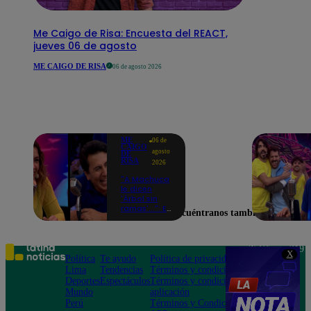
Me Caigo de Risa: Encuesta del REACT,
jueves 06 de agosto
ME CAIGO DE RISA
06 de agosto 2026
ME
06 de
CAIGO
agosto
DE
RISA
2026
"A Machuca
le dicen
'Árbol sin
ramas'...": El
Encuéntranos también en
chiste de
Yiddá
Eslava que
hizo
Teléfono: 219
X
explotar de
Política
Te ayudo
Política de privacidad
1000
risa a todos
Lima
Tendencias
Términos y condiciones
Av. San
Deportes
Espectáculos
Términos y condiciones
Felipe 968
Mundo
aplicación
Jesús María
Perú
Términos y Condiciones