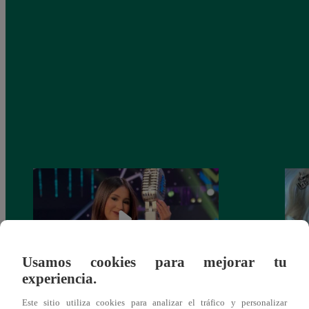
Usamos cookies para mejorar tu
experiencia.
¡Imitadora de Laura Pausini se consagró
Imita
Este sitio utiliza cookies para analizar el tráfico y personalizar