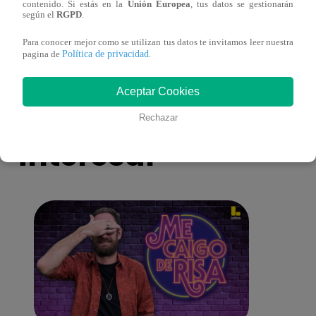
ganadora de Yo Soy: Nueva Generación!
“Beau
contenido. Si estás en la
Unión Europea
, tus datos se gestionarán
según el
RGPD
.
Para conocer mejor como se utilizan tus datos te invitamos leer nuestra
Política de privacidad
pagina de
.
Aceptar Cookies
También te puede
Rechazar
interesar