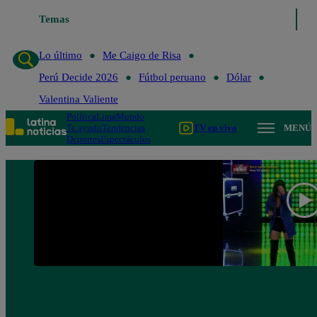
Temas
Lo último
Me Caigo de R
Lo último
Me Caigo de Risa
Perú Decide 2026
Fútbol peruano
Dólar
Valentina Valiente
Política
Lima
Mundo
Te ayudo
Tendencias
TV en vivo
MENÚ
Deportes
Espectáculos