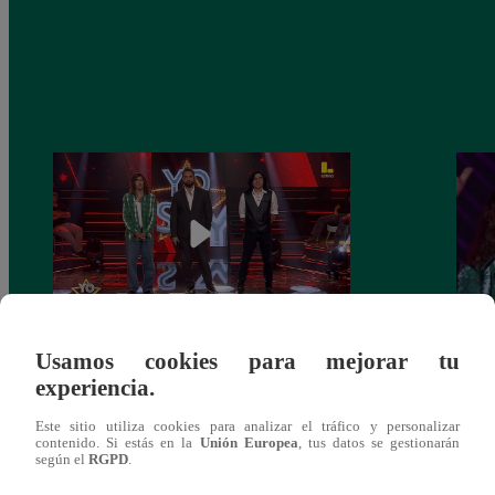
Usamos cookies para mejorar tu
Yo Soy GRANDES BATALLAS: ¡El
Yo 
experiencia.
Pájaro Gómez venció a Miguel Mateos y
rock 
mantuvo su silla de consagrado!
Migu
Este sitio utiliza cookies para analizar el tráfico y personalizar
contenido. Si estás en la
Unión Europea
, tus datos se gestionarán
según el
RGPD
.