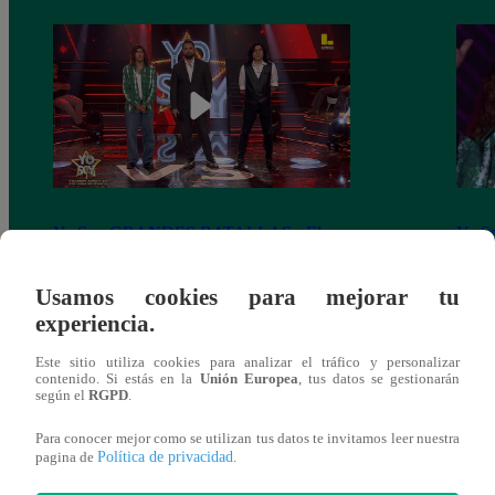
Yo Soy GRANDES BATALLAS: ¡El
Yo 
Pájaro Gómez venció a Miguel Mateos y
rock 
mantuvo su silla de consagrado!
Migu
Usamos cookies para mejorar tu
experiencia.
Este sitio utiliza cookies para analizar el tráfico y personalizar
contenido. Si estás en la
Unión Europea
, tus datos se gestionarán
según el
RGPD
.
También te puede
Para conocer mejor como se utilizan tus datos te invitamos leer nuestra
Política de privacidad
pagina de
.
interesar