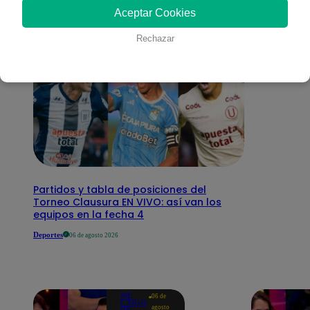
Aceptar Cookies
Rechazar
Partidos y tabla de posiciones del
Torneo Clausura EN VIVO: así van los
equipos en la fecha 4
Deportes
06 de agosto 2026
ME
06 de
CAIGO
agosto
DE