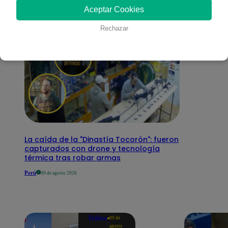
Aceptar Cookies
Rechazar
La caída de la "Dinastía Tocorón": fueron
capturados con drone y tecnología
térmica tras robar armas
Perú
09 de agosto 2026
Política
09 de
agosto