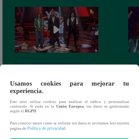
Yo Soy GRANDES BATALLAS: ¡El
Yo 
Pájaro Gómez venció a Miguel Mateos y
rock 
mantuvo su silla de consagrado!
Migu
Usamos cookies para mejorar tu
experiencia.
Este sitio utiliza cookies para analizar el tráfico y personalizar
contenido. Si estás en la
Unión Europea
, tus datos se gestionarán
según el
RGPD
.
También te puede
Para conocer mejor como se utilizan tus datos te invitamos leer nuestra
Política de privacidad
pagina de
.
interesar