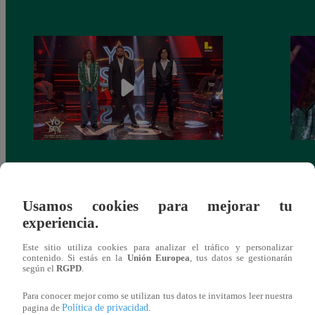
Yo Soy GRANDES BATALLAS: ¡El
Yo 
Pájaro Gómez venció a Miguel Mateos y
rock 
mantuvo su silla de consagrado!
Migu
Usamos cookies para mejorar tu
experiencia.
Este sitio utiliza cookies para analizar el tráfico y personalizar
contenido. Si estás en la
Unión Europea
, tus datos se gestionarán
según el
RGPD
.
También te puede
Para conocer mejor como se utilizan tus datos te invitamos leer nuestra
Política de privacidad
pagina de
.