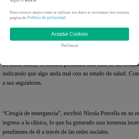
según el
RGPD
.
12 de septiembre 2018
Para conocer mejor como se utilizan tus datos te invitamos leer nuestra
Política de privacidad
pagina de
.
Nicola Porcella preocupó a todos sus seguidores en las rede
de Instagram, que debía ser intervenido de emergencia.
Aceptar Cookies
Rechazar
El chico reality se mostró portando una bata en las instala
indicando que algo anda mal con su estado de salud. Como
a sus seguidores.
“Cirugía de emergencia”, escribió Nicola Porcella en su r
ingreso a la clínica, lo que ha generado una inmensa ince
pendientes de él a través de las redes sociales.