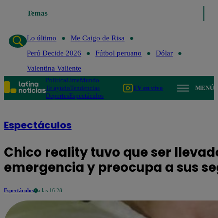
Lo último
Temas
Me Caigo de Risa
Perú Decide 2026
Fútbol peruano
Lo último
Me Caigo de Risa
Perú Decide 2026
Fútbol peruano
Dólar
Valentina Valiente
Política
Lima
Mundo
Te ayudo
Tendencias
TV en vivo
MENÚ
Deportes
Espectáculos
Espectáculos
Chico reality tuvo que ser llevad
emergencia y preocupa a sus se
Espectáculos
a las 16:28