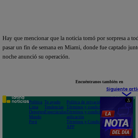
Hay que mencionar que la noticia tomó por sorpresa a tod
pasar un fin de semana en Miami, donde fue captado junto
noche anunció su operación.
Encuéntranos también en
Siguiente artí
Teléfono: 219
X
Política
Te ayudo
Política de privacidad
1000
Lima
Tendencias
Términos y condiciones
Av. San
Deportes
Espectáculos
Términos y condiciones
Felipe 968
Mundo
aplicación
Jesús María
Perú
Términos y Condiciones
APP