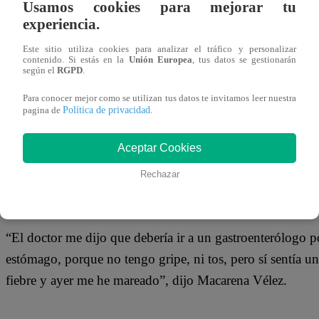
Usamos cookies para mejorar tu
experiencia.
Macarena Vélez preocupó a sus miles de seguidores en las 
Este sitio utiliza cookies para analizar el tráfico y personalizar
Esto despertó una serie de especulaciones sobre su estado 
contenido. Si estás en la
Unión Europea
, tus datos se gestionarán
según el
RGPD
.
supuesto embarazo.
Para conocer mejor como se utilizan tus datos te invitamos leer nuestra
Política de privacidad
pagina de
.
Tras las constantes preguntas, la modelo tuvo que salir ant
Aceptar Cookies
por completo encontrarse en la dulce espera.
Rechazar
“El doctor me dijo que debería ir a un gastroenterólogo 
estómago, porque no tengo gripe, ni tos, pero sí sentía u
fiebre y ayer me he mareado”, dijo Macarena Vélez.