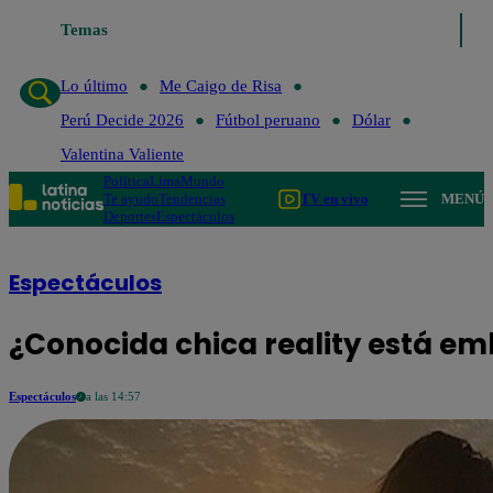
Temas
Lo último
Me Caigo d
Lo último
Me Caigo de Risa
Perú Decide 2026
Fútbol peruano
Dólar
Valentina Valiente
Política
Lima
Mundo
Te ayudo
Tendencias
TV en vivo
MENÚ
Deportes
Espectáculos
Espectáculos
¿Conocida chica reality está e
Espectáculos
a las 14:57