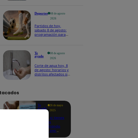
Deportes
08 de agosto
2026
Partidos de hoy,
sábado 8 de agosto:
programación para
ver fútbol EN VIVO
Te
08 de agosto
ayudo
2026
Corte de agua hoy, 8
de agosto: horarios y
distritos afectados sin
el servicio de Sedapal
tacados
Te
26 de mayo
ayudo
2025
Revisa si tienes
deudas
consultando
con tu DNI:
aquí los