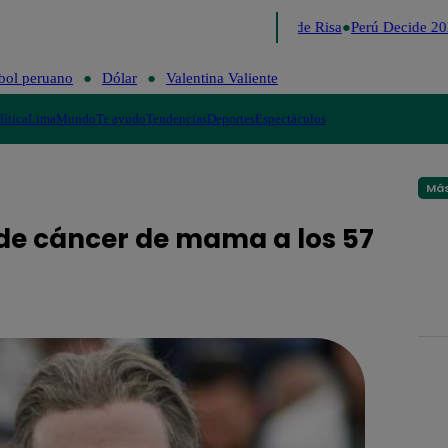
Lo último
Me Caigo de Risa
Perú Decide 20
bol peruano
Dólar
Valentina Valiente
lítica
Lima
Mundo
Te ayudo
Tendencias
Deportes
Espectáculos
Más
de cáncer de mama a los 57