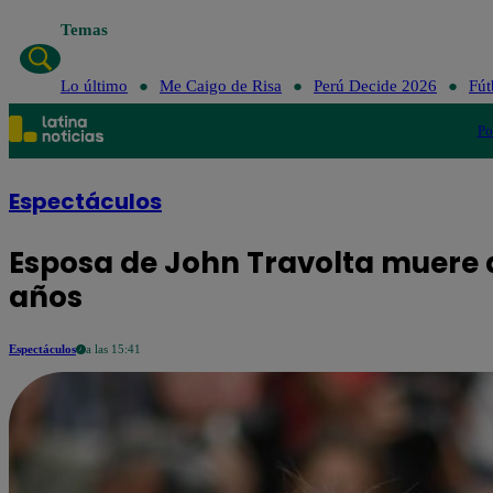
Temas
Lo último
Me Caigo de Risa
Perú Decide 2026
Fút
Po
Espectáculos
Esposa de John Travolta muere 
años
Espectáculos
a las 15:41