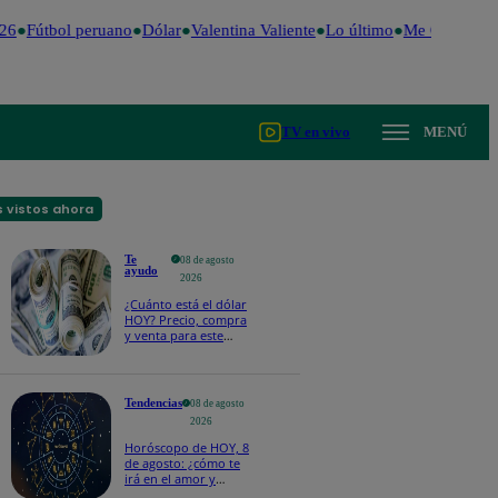
26
Fútbol peruano
Dólar
Valentina Valiente
Lo último
Me Caigo de R
TV en vivo
MENÚ
 vistos ahora
Te
08 de agosto
ayudo
2026
¿Cuánto está el dólar
HOY? Precio, compra
y venta para este
sábado 8 de agosto
Tendencias
08 de agosto
2026
Horóscopo de HOY, 8
de agosto: ¿cómo te
irá en el amor y
trabajo, según la IA?