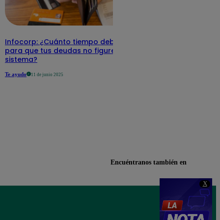
Infocorp: ¿Cuánto tiempo debe pasar
para que tus deudas no figuren en su
sistema?
Te ayudo
11 de junio 2025
Encuéntranos también en
X