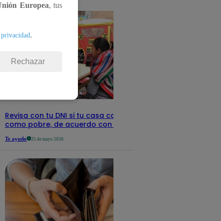
detalles
Unión Europea
, tus
.
 privacidad
Rechazar
Revisa con tu DNI si tu casa califica
como pobre, de acuerdo con el Sisfoh
Te ayudo
25 de mayo 2026