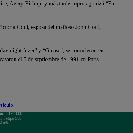
uise, Avery Bishop, y más tarde coprotagonizó “For
ictoria Gotti, esposa del mafioso John Gotti,
rday night fever” y “Grease”, se conocieron en
casaron el 5 de septiembre de 1991 en París.
rtículo
ono: 219 1000
n Felipe 968
María