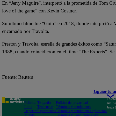
En “Jerry Maguire”, interpretó a la prometida de Tom Cr
love of the game” con Kevin Costner.
Su último filme fue “Gotti” en 2018, donde interpretó a V
encarnado por Travolta.
Preston y Travolta, estrella de grandes éxitos como “Satu
1988, cuando coincidieron en el filme “The Experts”. Se 
Fuente: Reuters
Siguiente a
Teléf
Política
Te ayudo
Política de privacidad
Av. Sa
Lima
Tendencias
Términos y condiciones
Jesús 
Deportes
Espectáculos
Términos y condiciones aplicación
Mundo
Términos y Condiciones APP