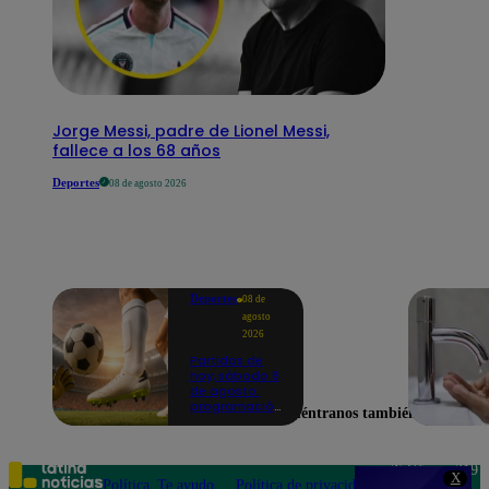
Jorge Messi, padre de Lionel Messi,
fallece a los 68 años
Deportes
08 de agosto 2026
Deportes
08 de
agosto
2026
Partidos de
hoy, sábado 8
de agosto:
programación
Encuéntranos también en
para ver
fútbol EN
VIVO
Teléfono: 219
X
Política
Te ayudo
Política de privacidad
1000