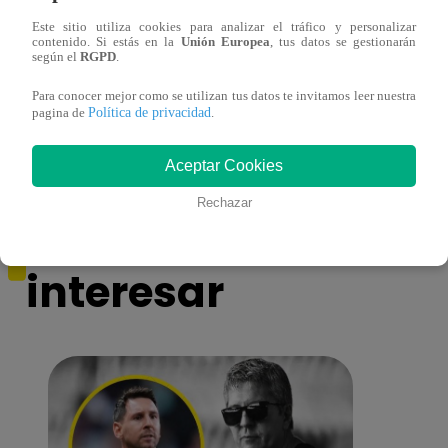
Este sitio utiliza cookies para analizar el tráfico y personalizar
contenido. Si estás en la
Unión Europea
, tus datos se gestionarán
Joe Biden y Kamala Harris celebran el 5
Twitt
según el
RGPD
.
de mayo comiendo tacos
de Do
Para conocer mejor como se utilizan tus datos te invitamos leer nuestra
inter
Política de privacidad
pagina de
.
Aceptar Cookies
Rechazar
También te puede
interesar