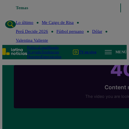
Temas
Lo último
Me Caigo de Ri
Lo último
Me Caigo de Risa
Perú Decide 2026
Fútbol peruano
Dólar
Valentina Valiente
Política
Lima
Mundo
Te ayudo
Tendencias
TV en vivo
MENÚ
Deportes
Espectáculos