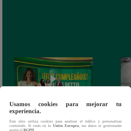
Usamos cookies para mejorar tu
experiencia.
Alicia Retto celebra su cumpleaños con
Salen
emotiva sorpresa en vivo y conmueve con
ataqu
Este sitio utiliza cookies para analizar el tráfico y personalizar
mensaje personal
paraí
contenido. Si estás en la
Unión Europea
, tus datos se gestionarán
según el
RGPD
.