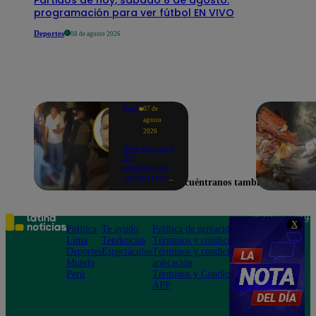
programación para ver fútbol EN VIVO
Deportes
08 de agosto 2026
Perú
07 de
agosto
2026
Giro en caso
de
empresario
secuestrado
Encuéntranos también en
y asesinado:
Habría sido
un ajuste de
cuentas
Teléfono: 219
X
Política
Te ayudo
Política de privacidad
1000
Lima
Tendencias
Términos y condiciones
Av. San
Deportes
Espectáculos
Términos y condiciones
Felipe 968
Mundo
aplicación
Jesús María
Perú
Términos y Condiciones
APP