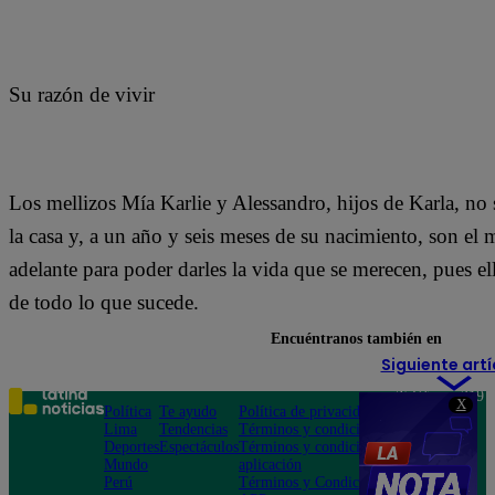
Su razón de vivir
Los mellizos Mía Karlie y Alessandro, hijos de Karla, no 
la casa y, a un año y seis meses de su nacimiento, son el 
adelante para poder darles la vida que se merecen, pues e
de todo lo que sucede.
Encuéntranos también en
Siguiente artí
Teléfono: 219
X
Política
Te ayudo
Política de privacidad
1000
Lima
Tendencias
Términos y condiciones
Av. San
Deportes
Espectáculos
Términos y condiciones
Felipe 968
Mundo
aplicación
Jesús María
Perú
Términos y Condiciones