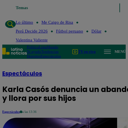
Temas
Lo último
Me
Lo último
Me Caigo de Risa
Perú Decide 2026
Fútbol peruano
Dólar
Valentina Valiente
Política
Lima
Mundo
Te ayudo
Tendencias
TV en vivo
MENÚ
Deportes
Espectáculos
Espectáculos
Karla Casós denuncia un abando
y llora por sus hijos
Espectáculos
a las 13:36