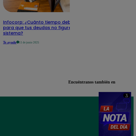
Infocorp: ¿Cuánto tiempo debe pasar
para que tus deudas no figuren en su
sistema?
Te ayudo
11 de junio 2025
Encuéntranos también en
X