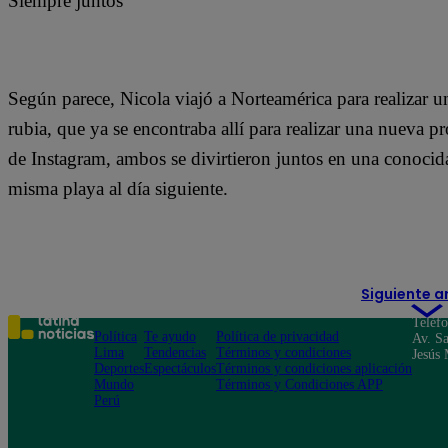
Siempre juntos
Según parece, Nicola viajó a Norteamérica para realizar un
rubia, que ya se encontraba allí para realizar una nueva p
de Instagram, ambos se divirtieron juntos en una conocida
misma playa al día siguiente.
Siguiente a
Teléf
Política
Te ayudo
Política de privacidad
Av. Sa
Lima
Tendencias
Términos y condiciones
Jesús 
Deportes
Espectáculos
Términos y condiciones aplicación
Mundo
Términos y Condiciones APP
Perú