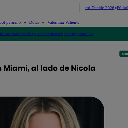
Lo último
Me Caigo de Risa
Perú Decide 2026
Fútbol
bol peruano
Dólar
Valentina Valiente
lítica
Lima
Mundo
Te ayudo
Tendencias
Deportes
Espectáculos
Más
n Miami, al lado de Nicola