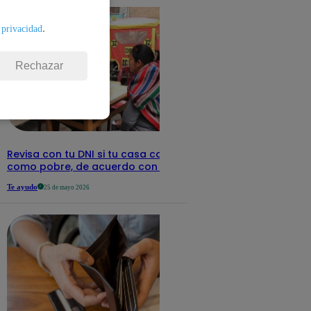
.
 privacidad
Rechazar
Revisa con tu DNI si tu casa califica
como pobre, de acuerdo con el Sisfoh
Te ayudo
25 de mayo 2026