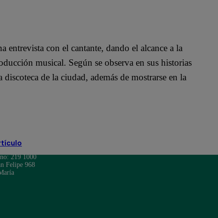
a entrevista con el cantante, dando el alcance a la
roducción musical. Según se observa en sus historias
 discoteca de la ciudad, además de mostrarse en la
rtículo
ono: 219 1000
n Felipe 968
María