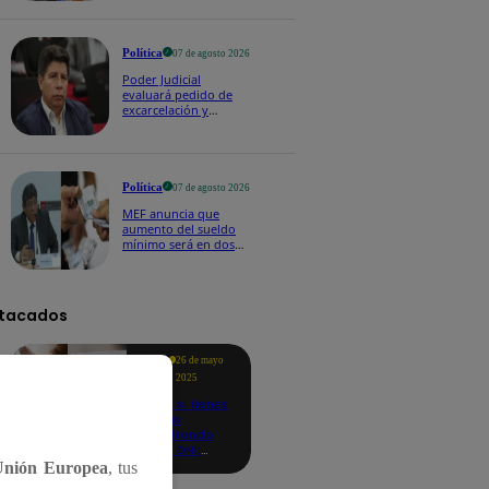
Política
07 de agosto 2026
Poder Judicial
evaluará pedido de
excarcelación y
nulidad de condena
de Pedro Castillo
Política
07 de agosto 2026
MEF anuncia que
aumento del sueldo
mínimo será en dos
etapas: "El primero,
posiblemente, de S/
100 y el otro de S/ 70"
tacados
Te
26 de mayo
ayudo
2025
Revisa si tienes
deudas
consultando
con tu DNI:
aquí los
Unión Europea
, tus
detalles