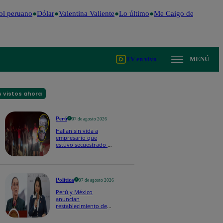
l peruano
Dólar
Valentina Valiente
Lo último
Me Caigo de Risa
Per
TV en vivo
MENÚ
 vistos ahora
Perú
07 de agosto 2026
Hallan sin vida a
empresario que
estuvo secuestrado en
Piura | VIDEO
Política
07 de agosto 2026
Perú y México
anuncian
restablecimiento de
relaciones
diplomáticas tras