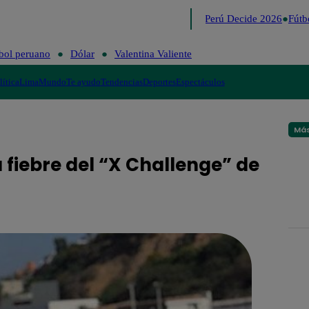
Lo último
Me Caigo de Risa
Perú Decide 2026
Fútbo
bol peruano
Dólar
Valentina Valiente
lítica
Lima
Mundo
Te ayudo
Tendencias
Deportes
Espectáculos
Más
 fiebre del “X Challenge” de