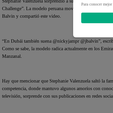
Stephanie Valenzuela sorprendió a sus miles de seguidores e
Para conocer mejor 
Challenge”. La modelo peruana movió las caderas al ritm
Balvin y compartió este video.
“En Dubái también suena @nickyjampr @jbalvin”, escribió
Como se sabe, la modelo radica actualmente en los Emira
Manzanal.
Hay que mencionar que Stephanie Valenzuela saltó la fama
competencia, donde mantuvo algunos amoríos con conocido
televisión, sorprende con sus publicaciones en redes soc