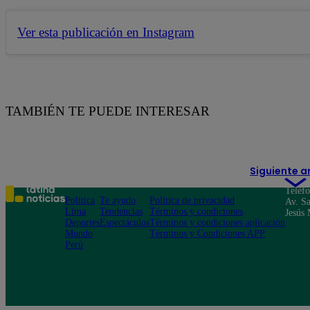
Ver esta publicación en Instagram
TAMBIÉN TE PUEDE INTERESAR
Siguiente a
Teléf
Política
Te ayudo
Política de privacidad
Av. Sa
Lima
Tendencias
Términos y condiciones
Jesús 
Deportes
Espectáculos
Términos y condiciones aplicación
Mundo
Términos y Condiciones APP
Perú