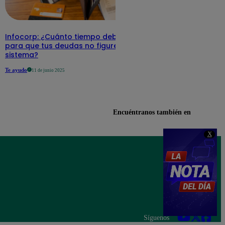
Infocorp: ¿Cuánto tiempo debe pasar
para que tus deudas no figuren en su
sistema?
Te ayudo
11 de junio 2025
Encuéntranos también en
X
Síguenos