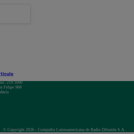
rtículo
ono: 219 1000
n Felipe 968
María
© Copyright 2026 - Compañía Latinoamericana de Radio Difusión S.A.