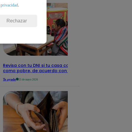
.
 privacidad
Rechazar
Revisa con tu DNI si tu casa califica
como pobre, de acuerdo con el Sisfoh
Te ayudo
25 de mayo 2026