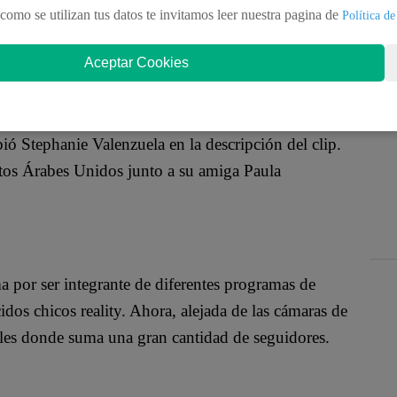
n las redes sociales al unirse a la fiebre del “X
como se utilizan tus datos te invitamos leer nuestra pagina de
Política de
o de la canción que han popularizado Nicky Jam y J
Aceptar Cookies
 Stephanie Valenzuela en la descripción del clip.
tos Árabes Unidos junto a su amiga Paula
 por ser integrante de diferentes programas de
s chicos reality. Ahora, alejada de las cámaras de
iales donde suma una gran cantidad de seguidores.