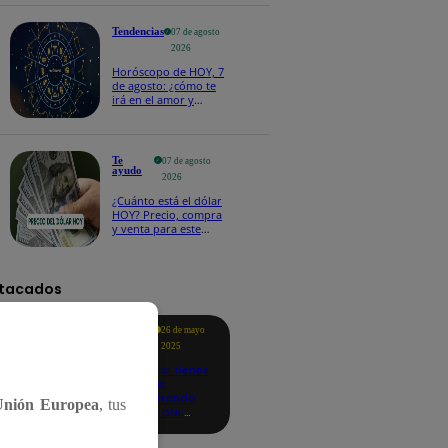
salvoconducto a
Betssy Chávez
Tendencias
07 de agosto
2026
Horóscopo de HOY, 7
de agosto: ¿cómo te
irá en el amor y
trabajo, según la IA?
Te
07 de agosto
ayudo
2026
¿Cuánto está el dólar
HOY? Precio, compra
y venta para este
viernes 7 de agosto
tacados
Te
26 de mayo
ayudo
2025
Revisa si tienes
deudas
consultando
Unión Europea
, tus
con tu DNI:
aquí los
detalles