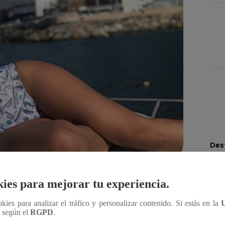
Des
ies para mejorar tu experiencia.
Compartir
ookies para analizar el tráfico y personalizar contenido. Si estás en la
n según el
RGPD
.