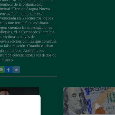
iembros de la organización
riminal “Tren de Aragua Nueva
eneración”, banda que está
nvolucrada en 5 secuestros, de los
uales uno terminó en asesinato.
egún cuentan las investigaciones
oliciales, “La Cortadedos” atraía a
us víctimas a través de
onversaciones con las que construía
na falsa relación. Cuando estaban
ajo su merced, Andreína los
orturaba cercenándoles los dedos de
as manos.