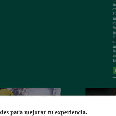
m
c
G
i
c
S
p
s
c
u
b
t
l
ies para mejorar tu experiencia.