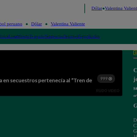
o de Risa
Perú Decide 2026
Fútbol peruano
Dólar
Valentina Valiente
bol peruano
Dólar
Valentina Valiente
lítica
Lima
Mundo
Te ayudo
Tendencias
Deportes
Espectáculos
C
j
s
“
G
D
C
G
1