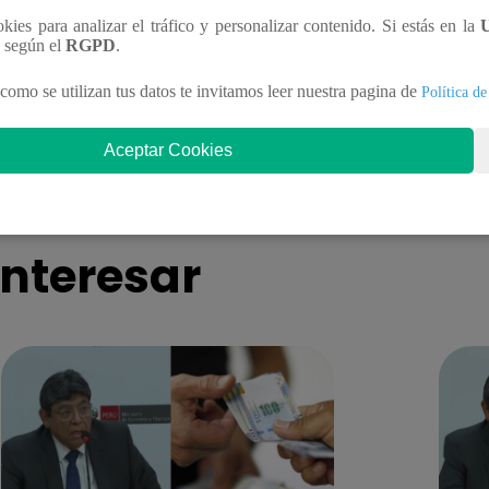
ookies para analizar el tráfico y personalizar contenido. Si estás en la
n según el
RGPD
.
cuentes roban 200 mil soles de
Neymar fue convoc
como se utilizan tus datos te invitamos leer nuestra pagina de
Política de
mercado en Piura tras hacer un
Brasil el Mundial 
ro en casa contigua
convocados por Ca
Aceptar Cookies
nteresar