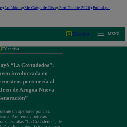
Lo último
Me Caigo de Risa
Perú Decide 2026
Fútbol peruano
Dól
TV en vivo
MENÚ
TV en vivo
ayó “La Cortadedos”:
oven involucrada en
ecuestros pertenecía al
Tren de Aragua Nueva
eneración”
urante un operativo policial,
rismar Andreína Contreras
onzalez, alias “La Cortadedos”, de
9 años, fue capturada junto a once