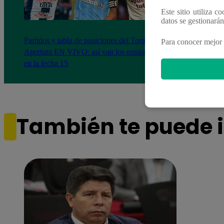
Este sitio utiliza c
datos se gestionará
Partidos y tabla de posiciones del Torneo
Delin
Para conocer mejor 
Apertura EN VIVO: así van los equipos
super
en la fecha 15
aguje
También te puede i