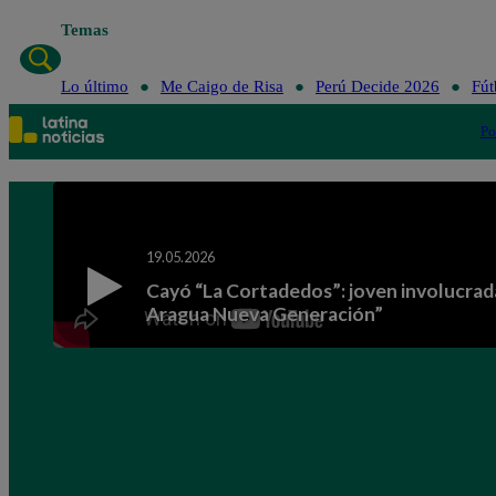
Temas
Lo último
Me Caig
Lo último
Me Caigo de Risa
Perú Decide 2026
Fút
Po