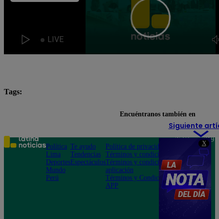
Tags:
Lo último
Paro 18 de junio
Paro de transportes
Encuéntranos también en
Siguiente artí
Teléfono: 219
X
Política
Te ayudo
Política de privacidad
1000
Lima
Tendencias
Términos y condiciones
Av. San
Deportes
Espectáculos
Términos y condiciones
Felipe 968
Mundo
aplicación
Jesús María
Perú
Términos y Condiciones
APP