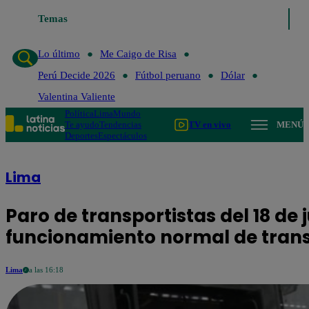
Temas
Lo último
Me Ca
Lo último
Me Caigo de Risa
Perú Decide 2026
Fútbol peruano
Dólar
Valentina Valiente
Política
Lima
Mundo
Te ayudo
Tendencias
TV en vivo
MENÚ
Deportes
Espectáculos
Lima
Paro de transportistas del 18 de
funcionamiento normal de trans
Lima
a las 16:18