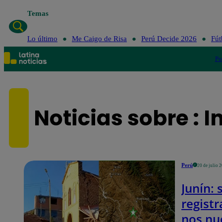
Temas
Lo último
Me 
Lo último
Me Caigo de Risa
Perú Decide 2026
Fút
Po
Noticias sobre : I
Perú
20 de julio 
Junín: 
regist
nos nu