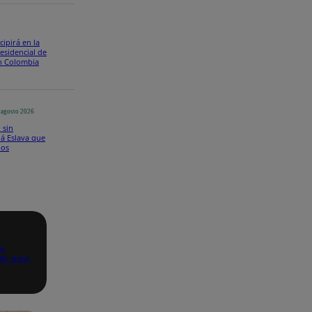
cipirá en la
esidencial de
en Colombia
 agosto 2026
 sin
ddá Eslava que
dos
as
I: aquí