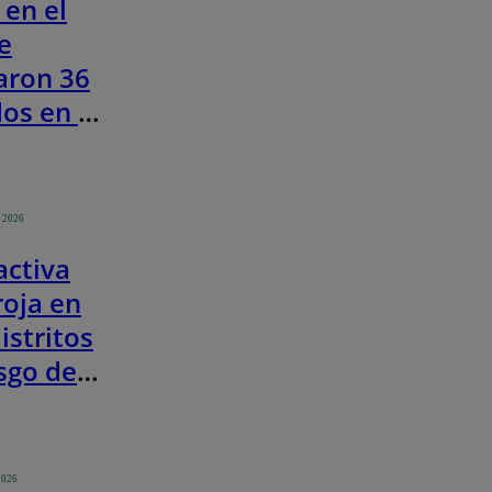
 en el
e
aron 36
dos en lo
 del año,
Indeci
o 2026
activa
roja en
istritos
sgo de
ciones y
s
2026