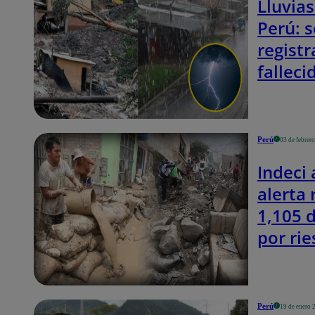
Lluvias
Perú: s
registr
falleci
que va
según 
Perú
03 de febrer
Indeci 
alerta 
1,105 d
por rie
inunda
huaico
Perú
19 de enero 