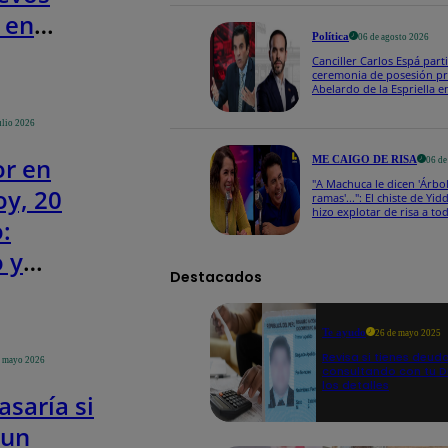
 en
Política
06 de agosto 2026
ca
Canciller Carlos Espá parti
ceremonia de posesión pr
e la
Abelardo de la Espriella 
a
ulio 2026
r en
ME CAIGO DE RISA
06 de
"A Machuca le dicen 'Árbol
oy, 20
ramas'...": El chiste de Yi
hizo explotar de risa a to
o:
 y
Destacados
tro del
 sismo,
Te ayudo
26 de mayo 2025
IGP
Revisa si tienes deud
e mayo 2026
consultando con tu DN
los detalles
asaría si
 un