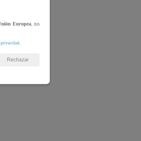
 pasar
Unión Europea
, tus
 en su
.
 privacidad
Rechazar