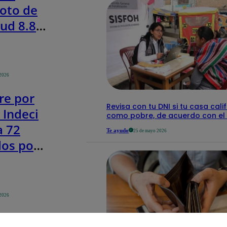
oto de
ud 8.8
a? Mira
yección
os y
 2026
as
re por
Revisa con tu DNI si tu casa calif
: Indeci
como pobre, de acuerdo con el 
a 72
Te ayudo
25 de mayo 2026
dos por
enos
les
 2026