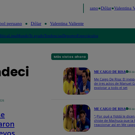
Caigo de Risa
Perú Decide 2026
Fútbol peruano
Dólar
Valentina Val
bol peruano
Dólar
Valentina Valiente
lítica
Lima
Mundo
Te ayudo
Tendencias
Deportes
Espectáculos
Más vistos ahora
ndeci
ME CAIGO DE RISA
06 de
Me Caigo De Risa: El ines
de tres actos de Manuel G
explotar a todo el set
2026
ME CAIGO DE RISA
06 de
se
"¿Por qué a Yiddá le dicen
chiste de Machuca que la 
raron
reaccionar así en Me caigo
evos