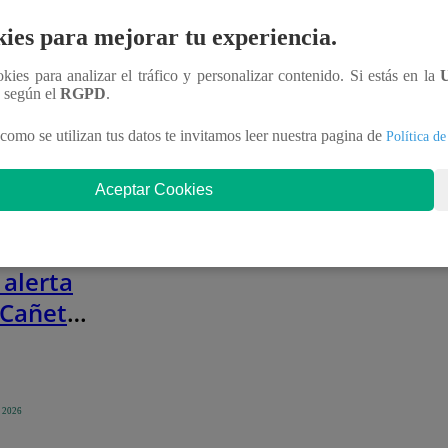
as dejan
ies para mejorar tu experiencia.
ecidos y
Infocorp: ¿Cuánto tiempo debe
de
ookies para analizar el tráfico y personalizar contenido. Si estás en la
para que tus deudas no figuren
n según el
RGPD
.
sistema?
icados
Te ayudo
aís
11 de junio 2025
como se utilizan tus datos te invitamos leer nuestra pagina de
Política de
o 2026
Aceptar Cookies
o del
de ríos
 alerta
 Cañete
cias
o 2026