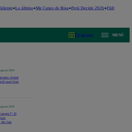
iente
Lo último
Me Caigo de Risa
Perú Decide 2026
Fútbol peruano
TV en vivo
MENÚ
 agosto 2026
perado chiste
old que hizo
 agosto 2026
 tango?": El
hizo
 de risa