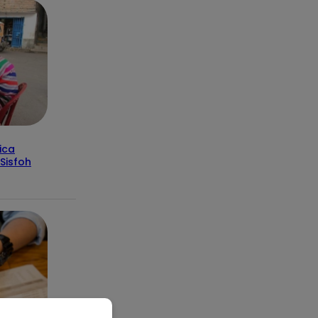
ica
Sisfoh