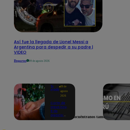
Así fue la llegada de Lionel Messi a
Argentina para despedir a su padre |
VIDEO
Deportes
09 de agosto 2026
Te
09 de
ayudo
agosto
2026
Corte de
agua hoy,
9 de
agosto:
Encuéntranos también en
horarios y
distritos
afectados