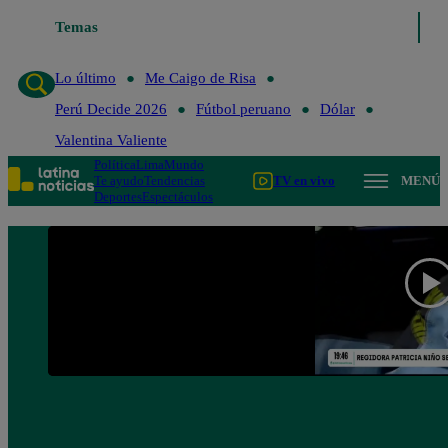
Temas
Lo último
Me Caigo de Risa
Perú Decide 20
Lo último
Me Caigo de Risa
Perú Decide 2026
Fútbol peruano
Dólar
Valentina Valiente
Política
Lima
Mundo
Te ayudo
Tendencias
TV en vivo
MENÚ
Deportes
Espectáculos