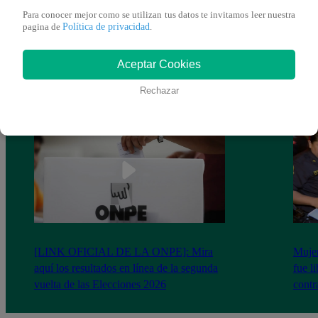
Para conocer mejor como se utilizan tus datos te invitamos leer nuestra
Política de privacidad
pagina de
.
Aceptar Cookies
Rechazar
[LINK OFICIAL DE LA ONPE]: Mira
Mujer
aquí los resultados en línea de la segunda
fue l
vuelta de las Elecciones 2026
cont