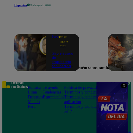
Deportes
08 de agosto 2026
Perú
07 de
agosto
2026
Giro en caso
de
empresario
secuestrado
Encuéntranos también en
y asesinado:
Habría sido
un ajuste de
cuentas
Teléfono: 219
X
Política
Te ayudo
Política de privacidad
1000
Lima
Tendencias
Términos y condiciones
Av. San
Deportes
Espectáculos
Términos y condiciones
Felipe 968
Mundo
aplicación
Jesús María
Perú
Términos y Condiciones
APP