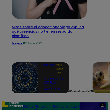
Mitos sobre el cáncer: oncólogo explica
qué creencias no tienen respaldo
científico
Te ayudo
08 de agosto 2026
Tendencias
08 de
agosto
2026
Horóscopo de
HOY, 8 de
agosto:
¿cómo te irá
Encuéntranos también en
en el amor y
trabajo, según
la IA?
Teléfono: 219
X
Política
Te ayudo
Política de privacidad
1000