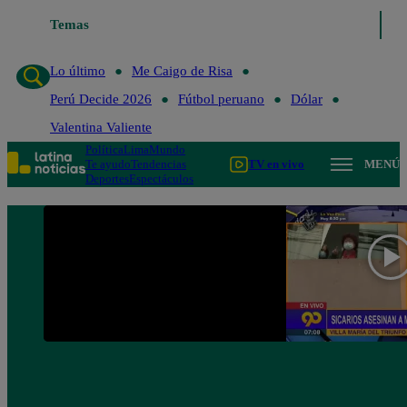
Temas
Lo último
Me Caigo de R
Lo último
Me Caigo de Risa
Perú Decide 2026
Fútbol peruano
Dólar
Valentina Valiente
Política
Lima
Mundo
Te ayudo
Tendencias
TV en vivo
MENÚ
Deportes
Espectáculos