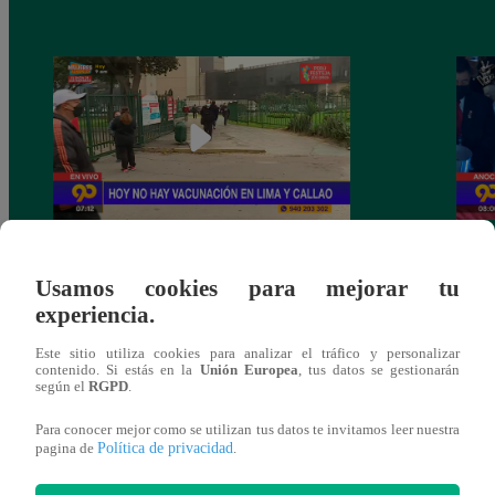
90 Matinal: Lunes 26 de Julio
90 Ma
Usamos cookies para mejorar tu
experiencia.
Este sitio utiliza cookies para analizar el tráfico y personalizar
contenido. Si estás en la
Unión Europea
, tus datos se gestionarán
También te puede
según el
RGPD
.
Para conocer mejor como se utilizan tus datos te invitamos leer nuestra
Política de privacidad
pagina de
.
interesar