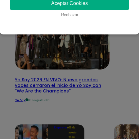
Aceptar Cookies
Rechazar
Yo Soy 2026 EN VIVO: Nueve grandes
voces cerraron el inicio de Yo Soy con
“We Are the Champions”
Yo Soy
08 de agosto 2026
Deportes
08 de
agosto
2026