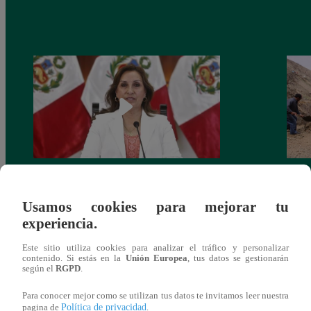
Congreso: proponen que el aumento del
Las c
salario presidencial se aplique desde 2026
Energ
Usamos cookies para mejorar tu
experiencia.
Este sitio utiliza cookies para analizar el tráfico y personalizar
contenido. Si estás en la
Unión Europea
, tus datos se gestionarán
según el
RGPD
.
También te puede
Para conocer mejor como se utilizan tus datos te invitamos leer nuestra
Política de privacidad
pagina de
.