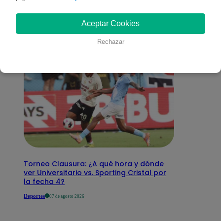
interesar
Aceptar Cookies
Rechazar
Torneo Clausura: ¿A qué hora y dónde
ver Universitario vs. Sporting Cristal por
la fecha 4?
Deportes
07 de agosto 2026