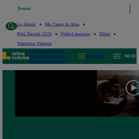
Temas
Lo último
Me Caigo de Risa
Perú Decide 2
Lo último
Me Caigo de Risa
Perú Decide 2026
Fútbol peruano
Dólar
Valentina Valiente
Política
Lima
Mundo
Te ayudo
Tendencias
TV en vivo
MENÚ
Deportes
Espectáculos