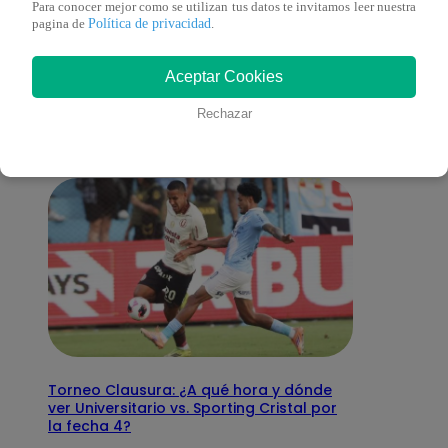
Para conocer mejor como se utilizan tus datos te invitamos leer nuestra
Política de privacidad
pagina de
.
También te puede
Aceptar Cookies
interesar
Rechazar
Torneo Clausura: ¿A qué hora y dónde
ver Universitario vs. Sporting Cristal por
la fecha 4?