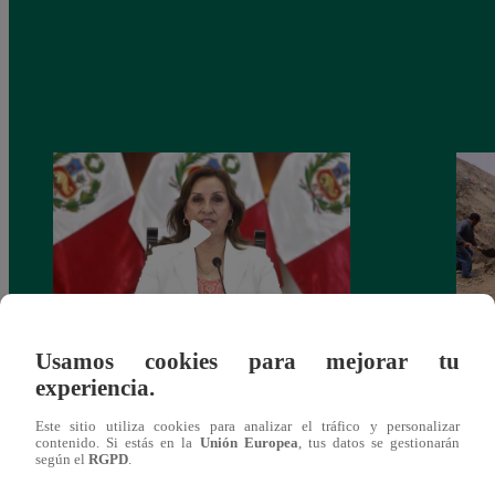
Usamos cookies para mejorar tu
Congreso: proponen que el aumento del
Las c
experiencia.
salario presidencial se aplique desde 2026
Energ
Este sitio utiliza cookies para analizar el tráfico y personalizar
contenido. Si estás en la
Unión Europea
, tus datos se gestionarán
según el
RGPD
.