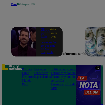
Perú
08 de agosto 2026
ME
08 de
CAIGO
agosto
DE
RISA
2026
¡José Peláez
se despide
de Me
Caigo de
Encuéntranos también en
Risa con
emotivas
palabras:
“Lo voy a
Teléfono: 219
X
extrañar
Política
Te ayudo
Política de privacidad
1000
muchísimo”!
Lima
Tendencias
Términos y condiciones
Av. San
Deportes
Espectáculos
Términos y condiciones
Felipe 968
Mundo
aplicación
Jesús María
Perú
Términos y Condiciones
APP