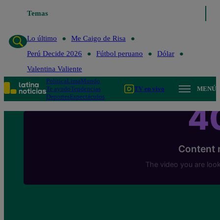
Temas
Lo último
Me Caigo de Risa
Perú Decide 20
Lo último
Me Caigo de Risa
Perú Decide 2026
Fútbol peruano
Dólar
Valentina Valiente
Política
Lima
Mundo
Te ayudo
Tendencias
TV en vivo
MENÚ
Deportes
Espectáculos