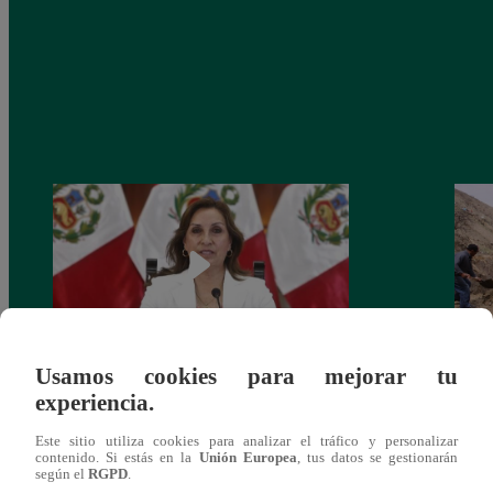
Usamos cookies para mejorar tu
Congreso: proponen que el aumento del
Las c
experiencia.
salario presidencial se aplique desde 2026
Energ
Este sitio utiliza cookies para analizar el tráfico y personalizar
contenido. Si estás en la
Unión Europea
, tus datos se gestionarán
según el
RGPD
.