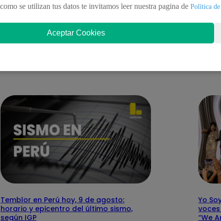
inas y se activa alerta de tsunami
presentación de fla
como se utilizan tus datos te invitamos leer nuestra pagina de
Política de
Aceptar Cookies
nteresar
Temblor en Perú hoy, 9 de agosto:
Yo So
horario y epicentro del último sismo,
voces 
según IGP
“We A