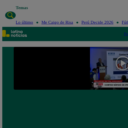
Temas
Lo último
Me Caigo de Risa
Perú Decide 2026
Fút
Po