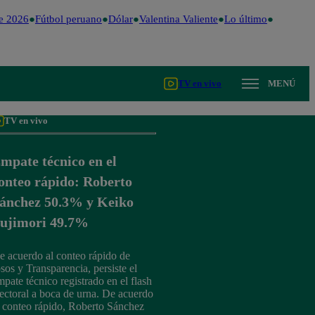
 2026
Fútbol peruano
Dólar
Valentina Valiente
Lo último
Me Caigo 
TV en vivo
MENÚ
TV en vivo
mpate técnico en el
onteo rápido: Roberto
ánchez 50.3% y Keiko
ujimori 49.7%
e acuerdo al conteo rápido de
psos y Transparencia, persiste el
mpate técnico registrado en el flash
lectoral a boca de urna. De acuerdo
l conteo rápido, Roberto Sánchez