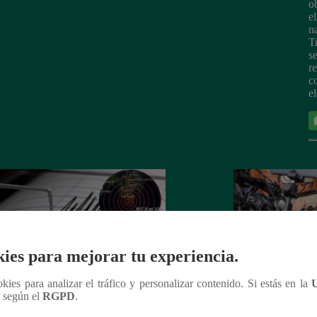
o
e
n
T
s
r
c
e
ies para mejorar tu experiencia.
ookies para analizar el tráfico y personalizar contenido. Si estás en la
n según el
RGPD
.
moto de magnitud 7.8 golpea
Roberto Sánchez s