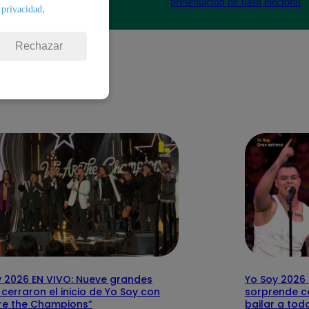
sh electoral
presentación de flash electoral
.
 privacidad
Rechazar
y 2026 EN VIVO: Nueve grandes
Yo Soy 2026 
cerraron el inicio de Yo Soy con
sorprende c
re the Champions”
bailar a tod