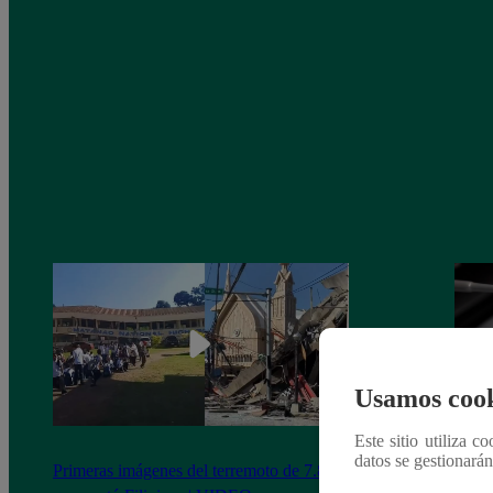
Usamos cook
Este sitio utiliza c
datos se gestionará
Primeras imágenes del terremoto de 7.8
Terre