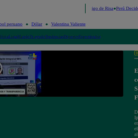
Lo último
Me Caigo de Risa
Perú Decide
bol peruano
Dólar
Valentina Valiente
lítica
Lima
Mundo
Te ayudo
Tendencias
Deportes
Espectáculos
E
c
S
F
D
I
e
e
a