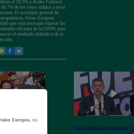
btiene el 50.3% y Keiko Fujimori
l 49.7% de los votos válidos a nivel
acional. El secretario general de
ransparencia, Omar Awapara,
eñaló que será necesario esperar los
esultados oficiales de la ONPE para
onocer el resultado definitivo de la
lección.
Unión Europea
, tus
e pronuncia tras
Fuerza Popular se pronuncia tra