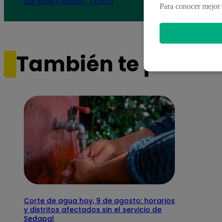
que azotó Filipinas | VIDEO
Filip
Para conocer mejor 
También te puede i
Corte de agua hoy, 9 de agosto: horarios
y distritos afectados sin el servicio de
Sedapal