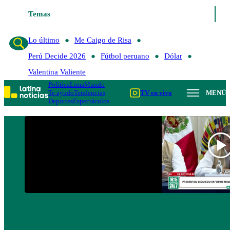
Temas
Lo último
Me Caigo de R
Lo último
Me Caigo de Risa
Perú Decide 2026
Fútbol peruano
Dólar
Valentina Valiente
Política
Lima
Mundo
Te ayudo
Tendencias
TV en vivo
MENÚ
Deportes
Espectáculos