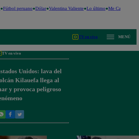
Fútbol peruano
Dólar
Valentina Valiente
Lo último
Me Caigo de Ris
TV en vivo
MENÚ
TV en vivo
stados Unidos: lava del
olcán Kilauefa llega al
ar y provoca peligroso
enómeno