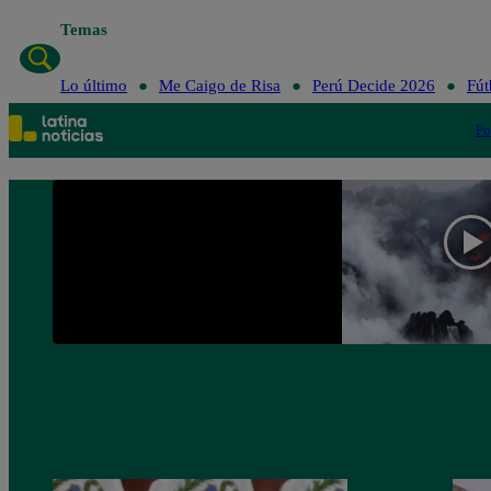
Temas
Lo último
Me Caigo de Risa
Perú Decide 2026
Fút
Po