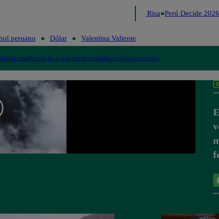
Lo último
Me Caigo de Risa
Perú Decide 2026
bol peruano
Dólar
Valentina Valiente
lítica
Lima
Mundo
Te ayudo
Tendencias
Deportes
Espectáculos
E
v
m
f