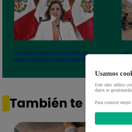
Congreso: proponen que el aumento del
Las c
salario presidencial se aplique desde 2026
Energ
Usamos cook
Este sitio utiliza c
datos se gestionará
También te puede i
Para conocer mejor 