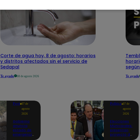
Corte de agua hoy, 8 de agosto: horarios
Temblo
y distritos afectados sin el servicio de
horari
Sedapal
según
Te ayudo
Te ayudo
08 de agosto 2026
Perú
Política
07 de
07 de
agosto
agosto
2026
2026
Gobierno
Elecciones
anuncia
Municipales:
estado de
presentan
emergencia
proyecto de
en siete
ley para