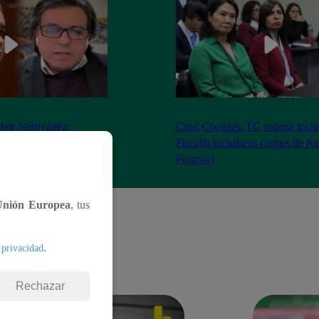
bre Santiváñez:
Caso Cócteles: TC ordena inclu
n de roles con el
Fiscalía en hábeas corpus de K
denta”
Fujimori
Unión Europea
, tus
.
 privacidad
Rechazar