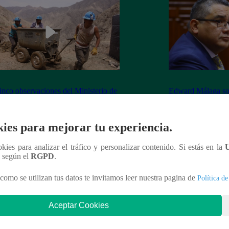
inco observaciones del Ministerio de
Edward Málaga so
ía y Minas contra la Ley Mape
“Habría duplicació
Premier o la Presi
ies para mejorar tu experiencia.
ookies para analizar el tráfico y personalizar contenido. Si estás en la
n según el
RGPD
.
nteresar
como se utilizan tus datos te invitamos leer nuestra pagina de
Política de
Aceptar Cookies