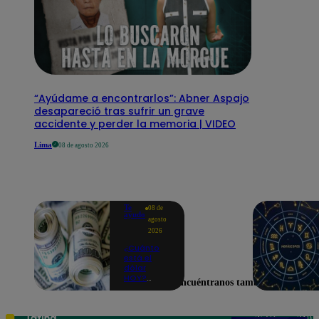
“Ayúdame a encontrarlos”: Abner Aspajo
desapareció tras sufrir un grave
accidente y perder la memoria | VIDEO
Lima
08 de agosto 2026
Te
08 de
ayudo
agosto
2026
¿Cuánto
está el
dólar
HOY?
Encuéntranos también en
Precio,
compra y
venta para
este