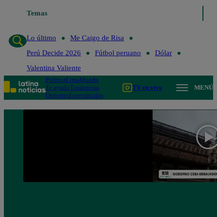
Temas
Lo último
Me Caigo de Risa
Perú Decide 
Lo último
Me Caigo de Risa
Perú Decide 2026
Fútbol peruano
Dólar
Valentina Valiente
Política
Lima
Mundo
Te ayudo
Tendencias
TV en vivo
MENÚ
Deportes
Espectáculos